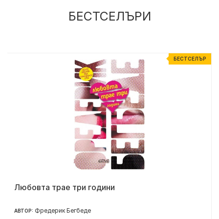
БЕСТСЕЛЪРИ
Р
БЕСТСЕЛЪР
Любовта трае три години
Фредерик Бегбеде
АВТОР: