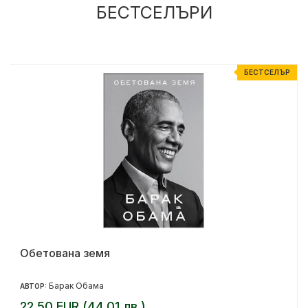
БЕСТСЕЛЪРИ
Р
БЕСТСЕЛЪР
Обетована земя
Барак Обама
АВТОР:
22.50 EUR (44.01 лв.)