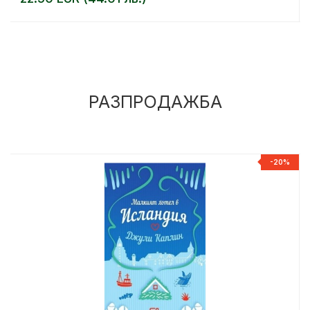
РАЗПРОДАЖБА
%
-20%