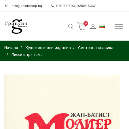
info@bookshop.bg
070010503; 029508337;
0
Начало
Художествени издания
Световна класика
Пиеси в три тома