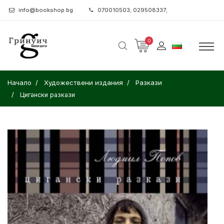
info@bookshop.bg
070010503; 029508337;
0
Начало
Художествени издания
Разкази
Цигански разкази