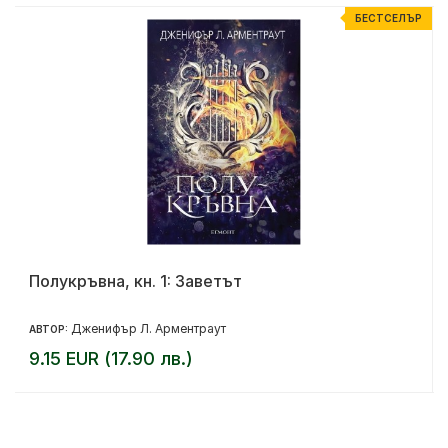
Р
БЕСТСЕЛЪР
Полукръвна, кн. 1: Заветът
Дженифър Л. Арментраут
АВТОР:
9.15 EUR (17.90 лв.)