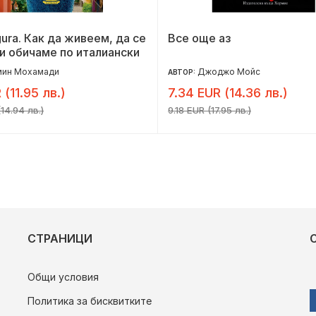
igura. Как да живеем, да се
Все още аз
и обичаме по италиански
мин Мохамади
Джоджо Мойс
АВТОР:
 (11.95 лв.)
7.34 EUR (14.36 лв.)
14.94 лв.)
9.18 EUR (17.95 лв.)
СТРАНИЦИ
Общи условия
Политика за бисквитките