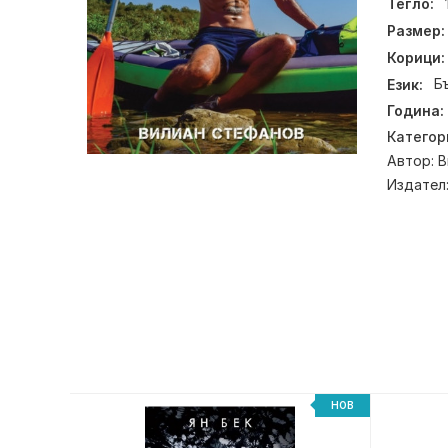
Тегло:
Размер:
Корици:
Език:
Б
Година:
Категор
Автор:
В
Издател
НОВ
НОВ