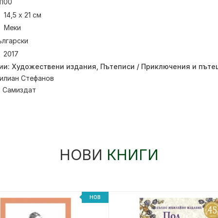
1100
14,5 х 21 см
Меки
ългарски
2017
ии:
Художествени издания
,
Пътеписи / Приключения и пъте
илиан Стефанов
:
Самиздат
НОВИ
КНИГИ
НОВ