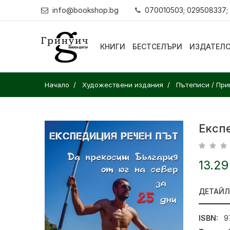
info@bookshop.bg
070010503; 029508337;
КНИГИ
БЕСТСЕЛЪРИ
ИЗДАТЕЛ
Начало
Художествени издания
Пътеписи / Пр
Експ
13.29
ДЕТАЙ
ISBN:
9