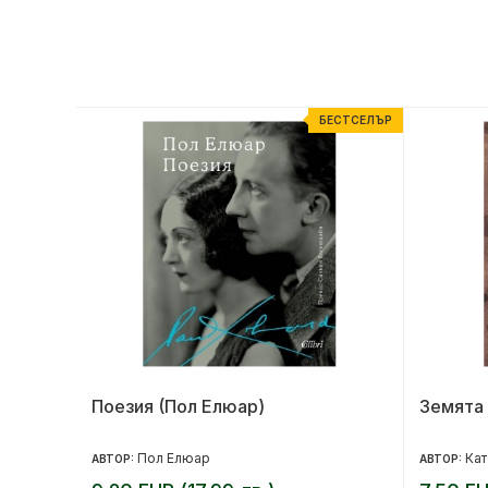
ЕСТСЕЛЪР
БЕСТСЕЛЪР
она,
Поезия (Пол Елюар)
Земята 
Пол Елюар
Кат
АВТОР:
АВТОР: