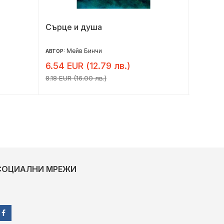
Сърце и душа
Предиз
Мейв Бинчи
Н
АВТОР:
АВТОР:
6.54 EUR (12.79 лв.)
8.18 E
8.18 EUR (16.00 лв.)
10.22 EUR
СОЦИАЛНИ МРЕЖИ