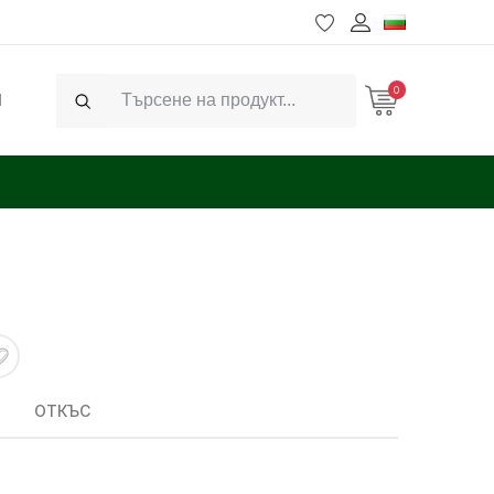
0
Ч
Search
ОТКЪС