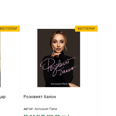
БЕСТСЕЛЪР
БЕСТСЕЛЪР
цар
Розовият балон
Народъ
Антоанет Пепе
Д
АВТОР:
АВТОР: