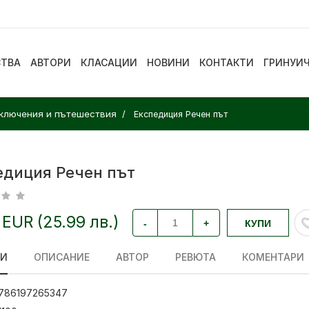
СТВА
АВТОРИ
КЛАСАЦИИ
НОВИНИ
КОНТАКТИ
ГРИНУИ
иключения и пътешествия
Експедиция Речен път
едиция Речен път
 EUR (25.99 лв.)
-
+
КУПИ
ЛИ
ОПИСАНИЕ
АВТОР
РЕВЮТА
КОМЕНТАРИ
786197265347