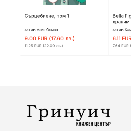
Сърцебиене, том 1
Bella F
храним 
Алис Осман
Ка
АВТОР:
АВТОР:
9.00 EUR (17.60 лв.)
6.11 EUR
11.25 EUR (22.00 лв.)
7.64 EUR (