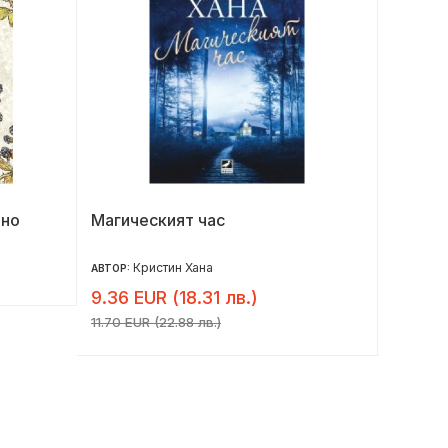
лно
Магическият час
Забран
Кристин Хана
Д
АВТОР:
АВТОР:
9.36 EUR (18.31 лв.)
10.36 
11.70 EUR (22.88 лв.)
12.95 EU