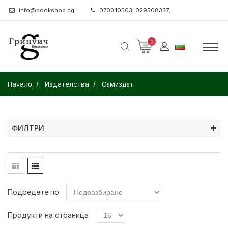
info@bookshop.bg
070010503; 029508337;
0
Начало
Издателства
Самиздат
ФИЛТРИ
Подредете по
Продукти на страница