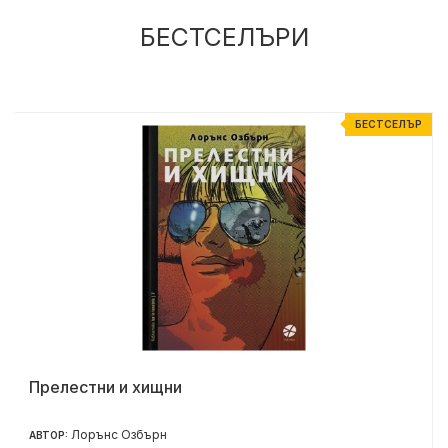
БЕСТСЕЛЪРИ
Р
БЕСТСЕЛЪР
Прелестни и хищни
Лорънс Озбърн
АВТОР: