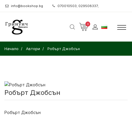
info@bookshop.bg
070010503; 029508337;
0
Начало
Автори
Робърт Джобсън
Робърт Джобсън
Робърт Джобсън