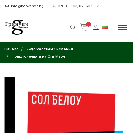
info@bookshop.bg
070010503; 029508337;
0
Начало
Художествени издания
Приключенията на Оги Марч