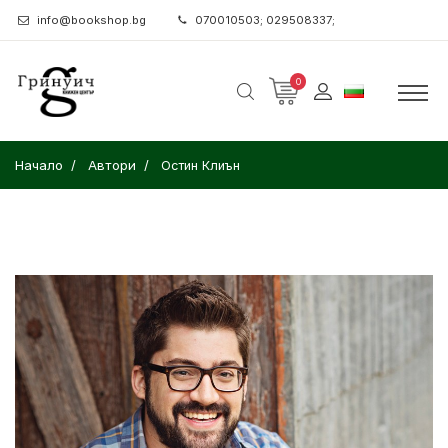
info@bookshop.bg
070010503; 029508337;
0
Начало
Автори
Остин Клиън