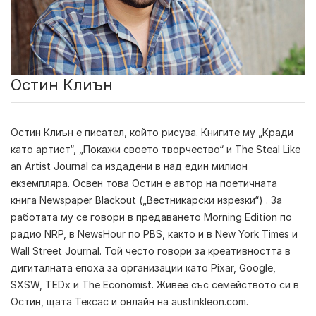
Остин Клиън
Остин Клиън е писател, който рисува. Книгите му „Кради
като артист“, „Покажи своето творчество“ и The Steal Like
an Artist Journal са издадени в над един милион
екземпляра. Освен това Остин е автор на поетичната
книга Newspaper Blackout („Вестникарски изрезки“) . За
работата му се говори в предаването Morning Edition по
радио NRP, в NewsHour по PBS, както и в New York Times и
Wall Street Journal. Той често говори за креативността в
дигиталната епоха за организации като Pixar, Google,
SXSW, TEDx и The Economist. Живее със семейството си в
Остин, щата Тексас и онлaйн на austinkleon.com.