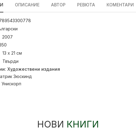
ЛИ
ОПИСАНИЕ
АВТОР
РЕВЮТА
КОМЕНТАРИ
789543300778
ългарски
2007
350
13 х 21 см
Твърди
ии:
Художествени издания
атрик Зюскинд
:
Унискорп
НОВИ
КНИГИ