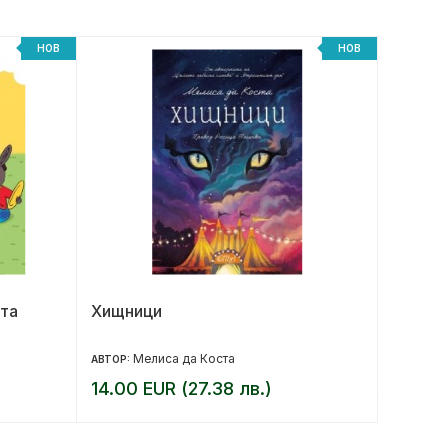
НОВ
НОВ
та
Хищници
Под къ
юбилей
Мелиса да Коста
17.90 
АВТОР:
14.00 EUR (27.38 лв.)