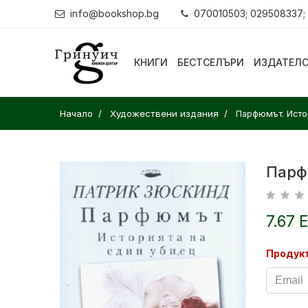
info@bookshop.bg
070010503; 029508337;
КНИГИ
БЕСТСЕЛЪРИ
ИЗДАТЕЛ
Начало
Художествени издания
Парфюмът. Истор
Парф
7.67 
Продукт