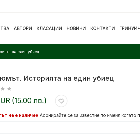
СТВА
АВТОРИ
КЛАСАЦИИ
НОВИНИ
КОНТАКТИ
ГРИНУИ
ията на един убиец
юмът. Историята на един убиец
EUR (15.00 лв.)
ът не е наличен
Абонирайте се за известие по имейл когато 