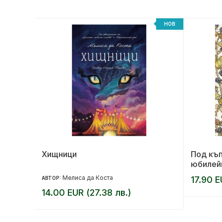
НОВ
НОВ
та
Хищници
Под къп
юбилей
Мелиса да Коста
17.90 E
АВТОР:
14.00 EUR (27.38 лв.)