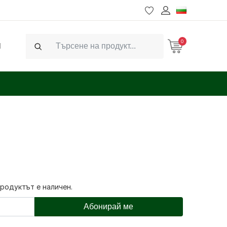
0
Ч
Search
продуктът е наличен.
Абонирай ме