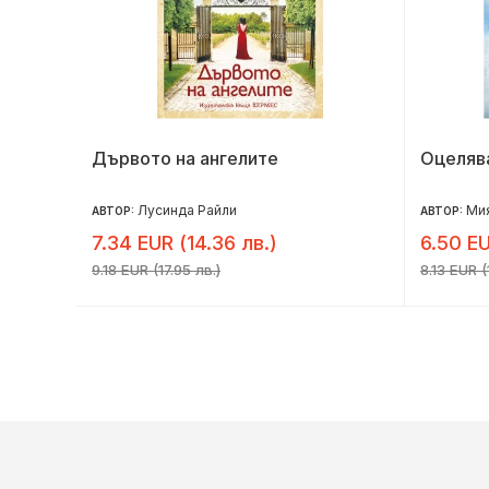
е)
Дървото на ангелите
Оцеляв
Лусинда Райли
Ми
АВТОР:
АВТОР:
7.34 EUR (14.36 лв.)
6.50 EU
9.18 EUR (17.95 лв.)
8.13 EUR (