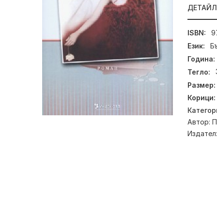
ДЕТАЙ
ISBN:
9
Език:
Б
Година:
Тегло:
Размер:
Корици:
Категор
Автор:
П
Издател