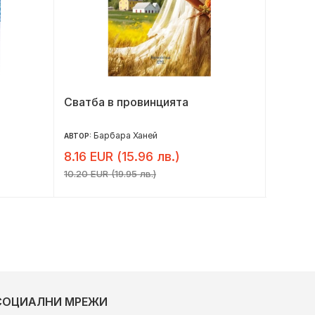
Сватба в провинцията
Повре
Барбара Ханей
Л.
АВТОР:
АВТОР:
8.16 EUR (15.96 лв.)
9.60 E
10.20 EUR (19.95 лв.)
12.00 EU
СОЦИАЛНИ МРЕЖИ