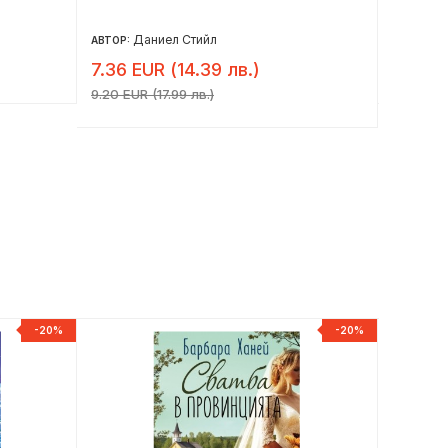
Даниел Стийл
Къ
АВТОР:
АВТОР:
7.36 EUR (14.39 лв.)
10.17 
9.20 EUR (17.99 лв.)
-20%
-20%