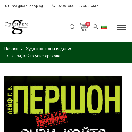
info@bookshop.bg
070010503; 029508337;
0
Начало
Художествени издания
Онзи, който убие дракона