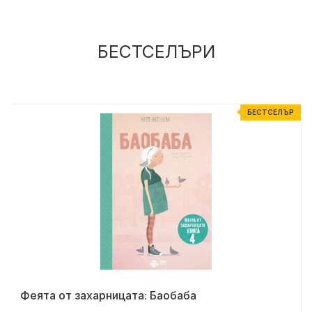
БЕСТСЕЛЪРИ
%
БЕСТСЕЛЪР
Феята от захарницата: Баобаба