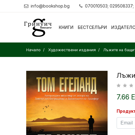
info@bookshop.bg
070010503; 029508337;
КНИГИ
БЕСТСЕЛЪРИ
ИЗДАТЕЛ
Начало
Художествени издания
Лъжите на бащи
Лъжи
7.66 
Продукт