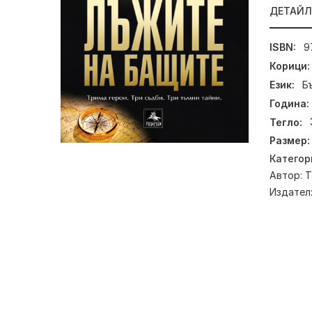
ДЕТАЙ
ISBN:
9
Корици:
Език:
Б
Година:
Тегло:
Размер:
Категор
Автор:
Т
Издател