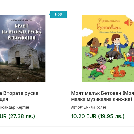
НОВ
а Втората руска
Моят малък Бетовен (Моя
ция
малка музикална книжка)
ксандър Кертин
Емили Колет
АВТОР:
UR (27.38 лв.)
10.20 EUR (19.95 лв.)