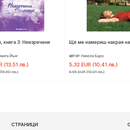
, книга 3: Неизречени
Ще ме намериш накрая на
анта Йънг
Никола Баро
АВТОР:
R (13.51 лв.)
5.32 EUR (10.41 лв.)
16.90 лв.)
6.65 EUR (13.01 лв.)
СТРАНИЦИ