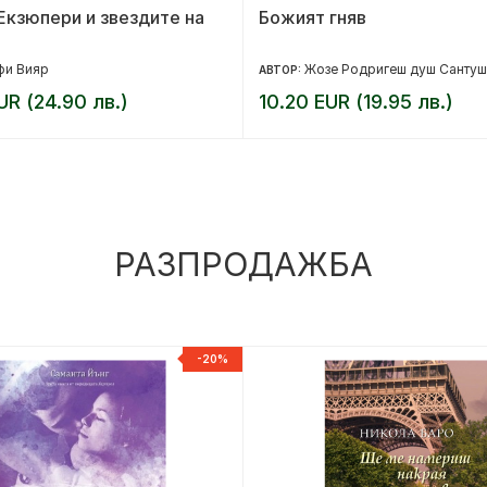
кзюпери и звездите на
Божият гняв
фи Вияр
Жозе Родригеш душ Сантуш
АВТОР:
UR (24.90 лв.)
10.20 EUR (19.95 лв.)
РАЗПРОДАЖБА
-20%