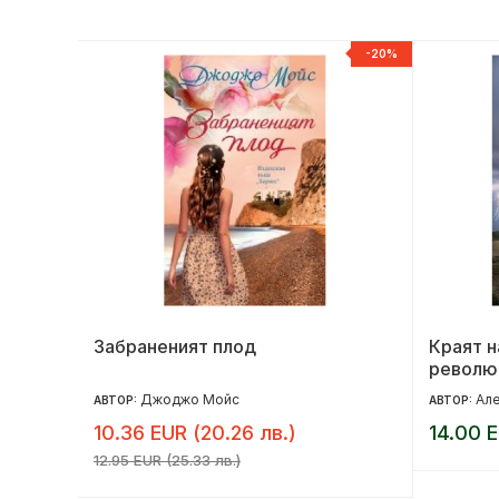
НОВ
-20%
на
Забраненият плод
Краят н
револю
Джоджо Мойс
Але
АВТОР:
АВТОР:
10.36 EUR (20.26 лв.)
14.00 E
12.95 EUR (25.33 лв.)