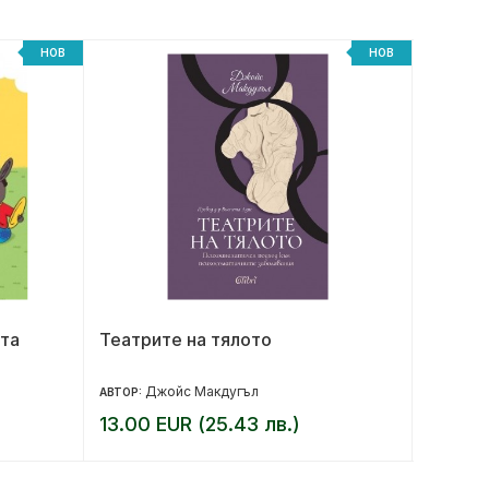
НОВ
НОВ
та
Театрите на тялото
Беглец
Джойс Макдугъл
М
АВТОР:
АВТОР:
13.00 EUR (25.43 лв.)
12.99 