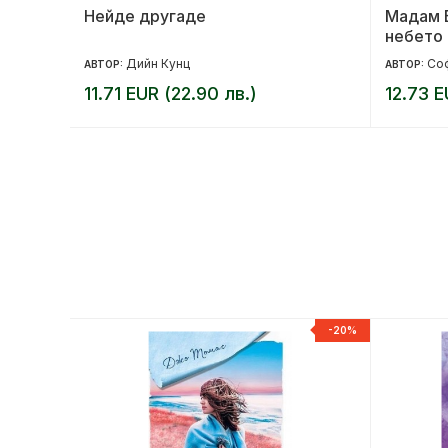
Нейде другаде
Мадам Е
небето
Дийн Кунц
Со
АВТОР:
АВТОР:
11.71 EUR (22.90 лв.)
12.73 E
-20%
-20%