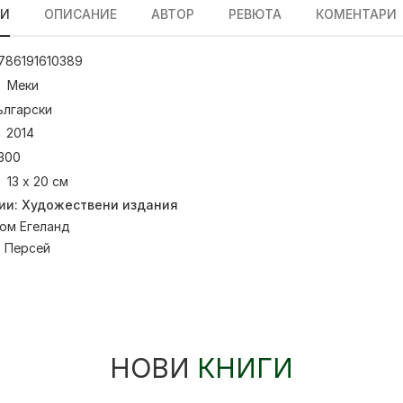
ЛИ
ОПИСАНИЕ
АВТОР
РЕВЮТА
КОМЕНТАРИ
786191610389
Меки
ългарски
2014
300
13 х 20 см
ии:
Художествени издания
ом Егеланд
:
Персей
НОВИ
КНИГИ