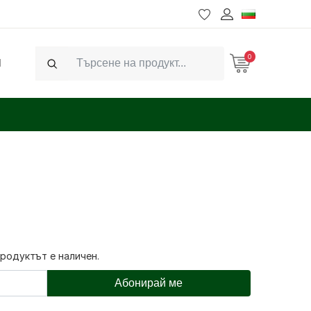
0
Ч
Search
продуктът е наличен.
Абонирай ме