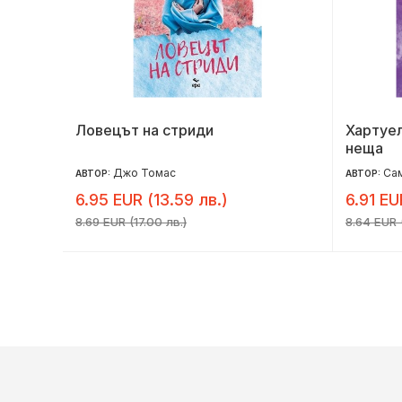
Ловецът на стриди
Хартуел
неща
Джо Томас
Сам
АВТОР:
АВТОР:
6.95 EUR (13.59 лв.)
6.91 EU
8.69 EUR (17.00 лв.)
8.64 EUR (