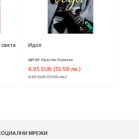
 света
Идол
Бляска
Кристен Калихан
Сю
АВТОР:
АВТОР:
6.95 EUR (13.59 лв.)
6.10 E
8.69 EUR (17.00 лв.)
7.62 EUR 
СОЦИАЛНИ МРЕЖИ