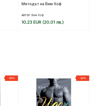
Методът на Вим Хоф
Зад за
Вим Хоф
К
АВТОР:
АВТОР:
10.23 EUR (20.01 лв.)
5.62 E
-20%
-20%