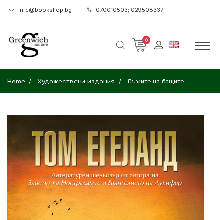
info@bookshop.bg
070010503; 029508337;
0
Home
Художествени издания
Лъжите на бащите