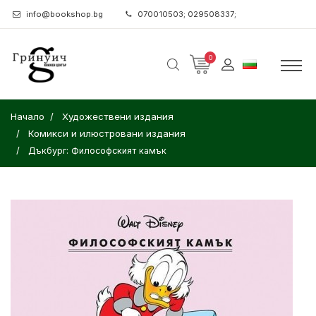
info@bookshop.bg
070010503; 029508337;
0
Начало
Художествени издания
Комикси и илюстровани издания
Дъкбург: Философският камък