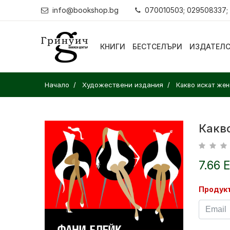
info@bookshop.bg
070010503; 029508337;
КНИГИ
БЕСТСЕЛЪРИ
ИЗДАТЕЛ
Начало
Художествени издания
Какво искат жен
Какв
7.66 
Продукт