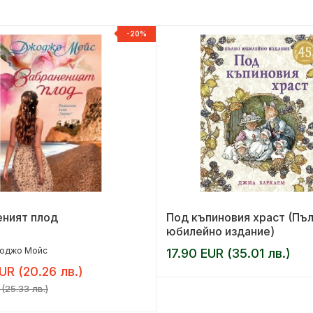
-20%
еният плод
Под къпиновия храст (Пъ
юбилейно издание)
оджо Мойс
17.90 EUR (35.01 лв.)
UR (20.26 лв.)
(25.33 лв.)