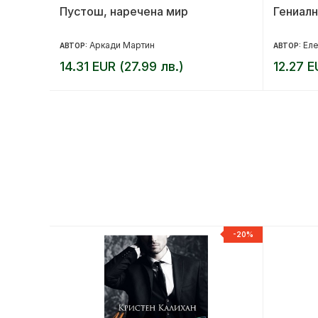
Пустош, наречена мир
Гениалн
Аркади Мартин
Еле
АВТОР:
АВТОР:
14.31 EUR (27.99 лв.)
12.27 E
-20%
-20%