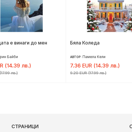
та е винаги до мен
Бяла Коледа
рин Байби
Памела Кели
АВТОР:
R (14.39 лв.)
7.36 EUR (14.39 лв.)
17.99 лв.)
9.20 EUR (17.99 лв.)
СТРАНИЦИ