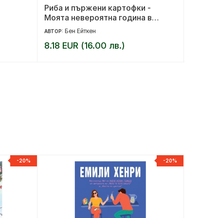
Риба и пържени картофки -
Сказа
Моята невероятна година в
Полша
Бен Ейткен
Д
АВТОР:
АВТОР:
8.18 EUR (16.00 лв.)
10.23 
-20%
-20%