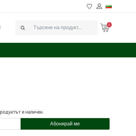
0
Ч
Search
продуктът е наличен.
Абонирай ме