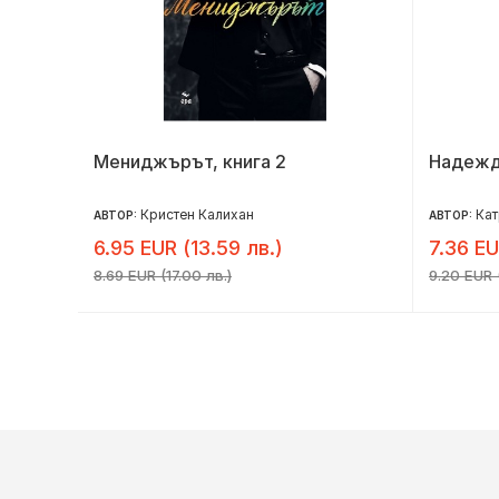
Мениджърът, книга 2
Надежда
р
Кристен Калихан
Кат
АВТОР:
АВТОР:
6.95 EUR (13.59 лв.)
7.36 EU
8.69 EUR (17.00 лв.)
9.20 EUR (