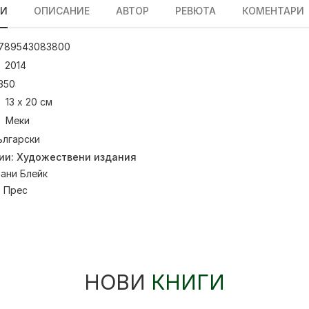
ЛИ
ОПИСАНИЕ
АВТОР
РЕВЮТА
КОМЕНТАРИ
789543083800
2014
350
13 х 20 см
Меки
ългарски
ии:
Художествени издания
ани Блейк
:
Прес
НОВИ
КНИГИ