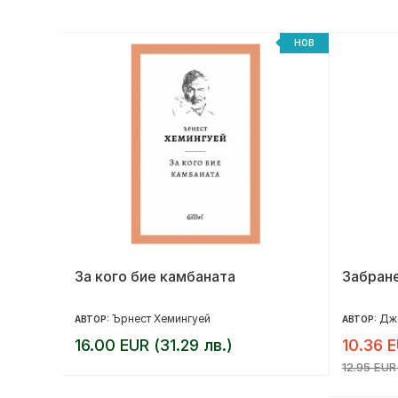
НОВ
НОВ
на
За кого бие камбаната
Забран
Ърнест Хемингуей
Дж
АВТОР:
АВТОР:
16.00 EUR (31.29 лв.)
10.36 E
12.95 EUR 