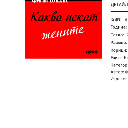
ДЕТАЙ
ISBN:
9
Година:
Тегло:
Размер:
Корици:
Език:
Б
Категор
Автор:
Ф
Издател