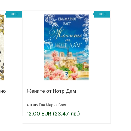
НОВ
НОВ
лно
Жените от Нотр Дам
Моят м
малка 
Ева Мария Баст
Ем
АВТОР:
АВТОР:
12.00 EUR (23.47 лв.)
10.20 