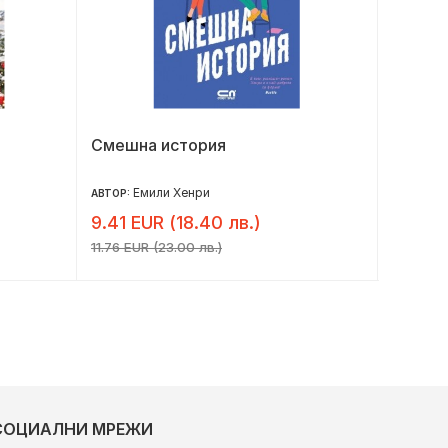
Смешна история
Предст
Емили Хенри
Р
АВТОР:
АВТОР:
9.41 EUR (18.40 лв.)
7.32 E
11.76 EUR (23.00 лв.)
9.15 EUR 
СОЦИАЛНИ МРЕЖИ