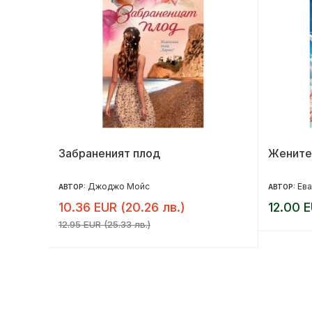
Забраненият плод
Жените
Джоджо Мойс
Ева
АВТОР:
АВТОР:
10.36 EUR (20.26 лв.)
12.00 E
12.95 EUR (25.33 лв.)