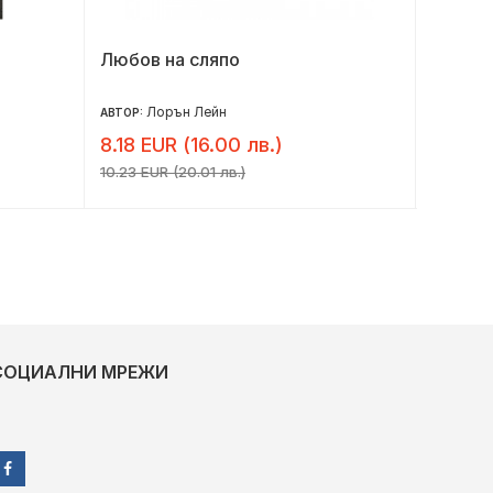
Любов на сляпо
Незабр
Лорън Лейн
Н
АВТОР:
АВТОР:
8.18 EUR (16.00 лв.)
5.30 E
10.23 EUR (20.01 лв.)
6.62 EUR 
СОЦИАЛНИ МРЕЖИ