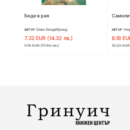
да
Беди в рая
Самоли
Елин Хилдебранд
Но
АВТОР:
АВТОР:
7.32 EUR (14.32 лв.)
8.18 EU
9.15 EUR (17.90 лв.)
10.22 EUR 