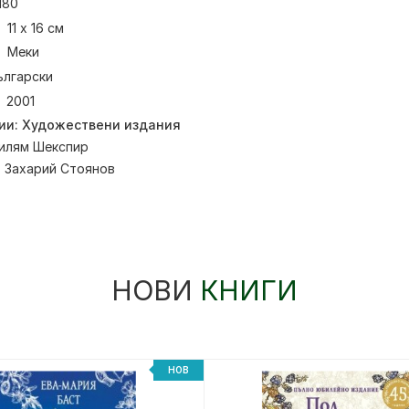
180
11 х 16 см
Меки
ългарски
2001
ии:
Художествени издания
илям Шекспир
:
Захарий Стоянов
НОВИ
КНИГИ
НОВ