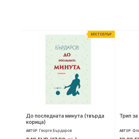
ЕСТСЕЛЪР
БЕСТСЕЛЪР
До последната минута (твърда
Трип за
корица)
Георги Бърдаров
Фл
АВТОР:
АВТОР: