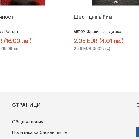
чност
Шест дни в Рим
ра Робъртс
Франческа Джако
АВТОР:
R (16.00 лв.)
2.05 EUR (4.01 лв.)
(19.99 лв.)
2.56 EUR (5.01 лв.)
СТРАНИЦИ
Общи условия
Политика за бисквитките