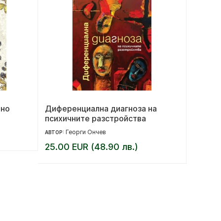
лно
Диференциална диагноза на
Краят 
психичните разстройства
револ
Георги Ончев
Ал
АВТОР:
АВТОР:
25.00 EUR (48.90 лв.)
14.00 