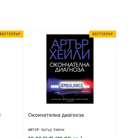
БЕСТСЕЛЪР
БЕСТСЕЛЪР
1
Окончателна диагноза
Българ
Артър Хейли
Ив
АВТОР:
АВТОР: