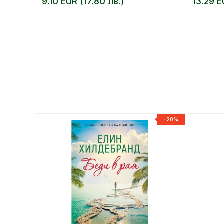
9.10 EUR (17.80 лв.)
13.29 E
-20%
-20%