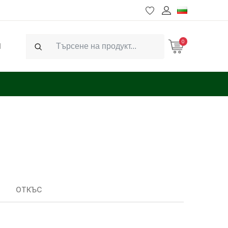
0
Ч
Search
ОТКЪС