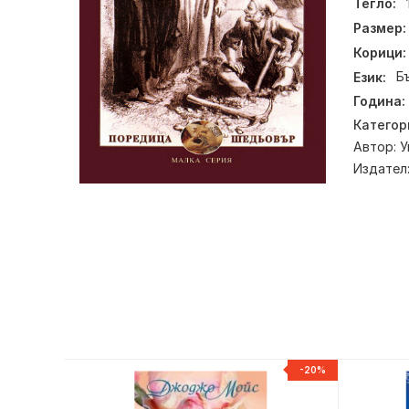
Тегло:
Размер:
Корици:
Език:
Б
Година:
Категор
Автор:
У
Издател
-20%
-20%