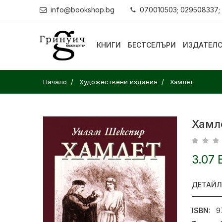
info@bookshop.bg
070010503; 029508337;
КНИГИ
БЕСТСЕЛЪРИ
ИЗДАТЕЛ
Начало
Художествени издания
Хамлет
Хамл
3.07 
ДЕТАЙ
ISBN:
9