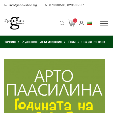
info@bookshop.bg
070010503; 029508337;
0
Начало
Художествени издания
Годината на дивия заек