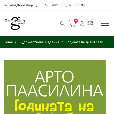
info@bookshop.bg
070010503; 029508337;
0
Home
Художествени издания
Годината на дивия заек