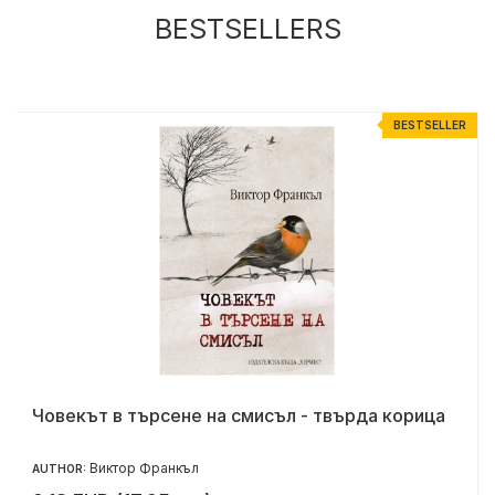
BESTSELLERS
R
BESTSELLER
Човекът в търсене на смисъл - твърда корица
Виктор Франкъл
AUTHOR: