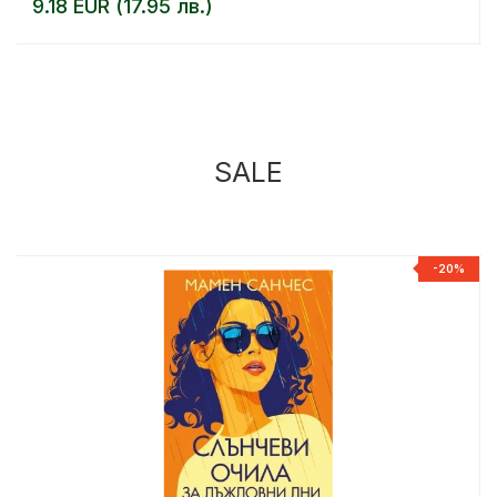
9.18 EUR (17.95 лв.)
SALE
%
-20%