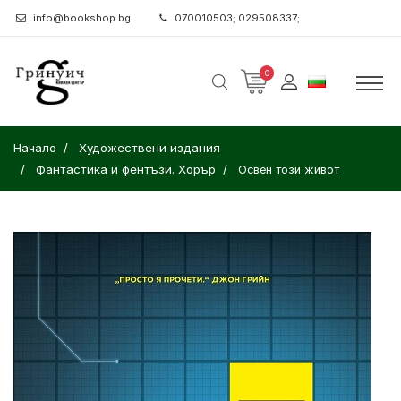
info@bookshop.bg
070010503; 029508337;
0
Начало
Художествени издания
Фантастика и фентъзи. Хорър
Освен този живот