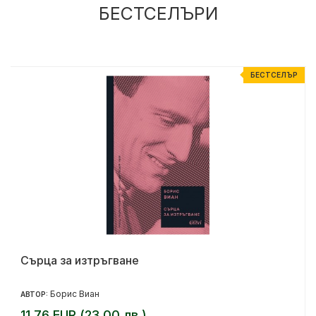
БЕСТСЕЛЪРИ
Р
БЕСТСЕЛЪР
Сърца за изтръгване
Борис Виан
АВТОР:
11.76 EUR (23.00 лв.)