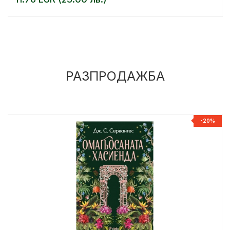
РАЗПРОДАЖБА
%
-20%