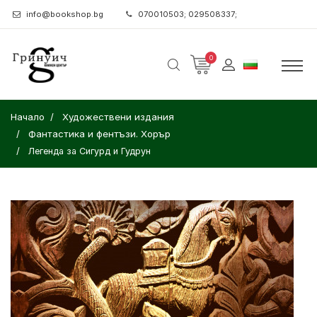
info@bookshop.bg
070010503; 029508337;
0
Начало
Художествени издания
Фантастика и фентъзи. Хорър
Легенда за Сигурд и Гудрун