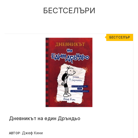
БЕСТСЕЛЪРИ
Р
БЕСТСЕЛЪР
Дневникът на един Дръндьо
Джеф Кини
АВТОР: