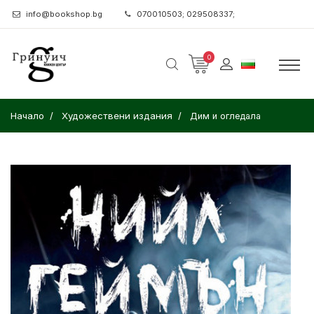
info@bookshop.bg
070010503; 029508337;
0
Начало
Художествени издания
Дим и огледала