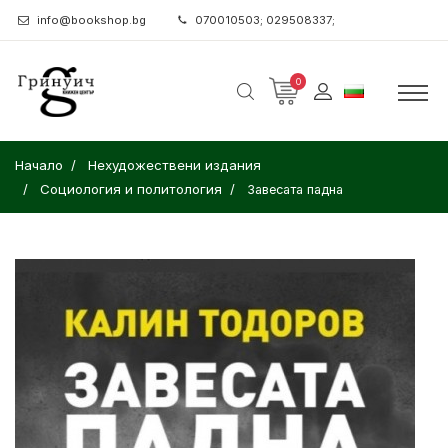
info@bookshop.bg
070010503; 029508337;
0
Начало
Нехудожествени издания
Социология и политология
Завесата падна