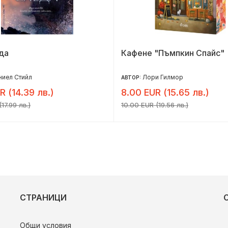
да
Кафене "Пъмпкин Спайс"
иел Стийл
Лори Гилмор
АВТОР:
R (14.39 лв.)
8.00 EUR (15.65 лв.)
17.99 лв.)
10.00 EUR (19.56 лв.)
СТРАНИЦИ
Общи условия