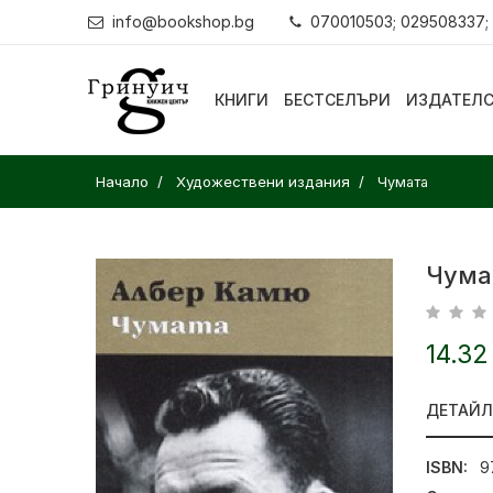
info@bookshop.bg
070010503; 029508337;
КНИГИ
БЕСТСЕЛЪРИ
ИЗДАТЕЛ
Начало
Художествени издания
Чумата
Чума
14.32
ДЕТАЙ
ISBN:
9