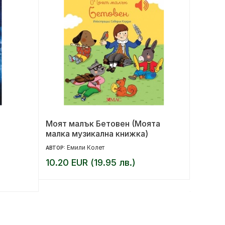
Моят малък Бетовен (Моята
Забран
малка музикална книжка)
Емили Колет
Д
АВТОР:
АВТОР:
10.20 EUR (19.95 лв.)
10.36 
12.95 EU