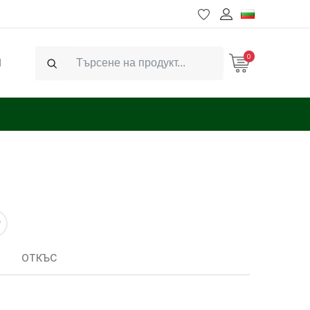
0
Ч
Search
ОТКЪС