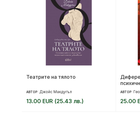
ота ти
Театрите на тялото
Дифере
психичн
Джойс Макдугъл
Гео
АВТОР:
АВТОР:
13.00 EUR (25.43 лв.)
25.00 E