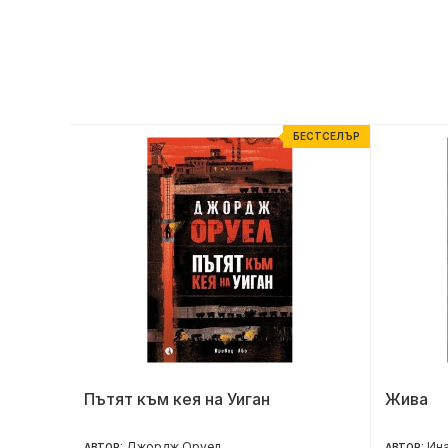
ЕСТСЕЛЪР
БЕСТСЕЛЪР
Пътят към кея на Уиган
Жива
Джордж Оруел
Ина
АВТОР:
АВТОР: