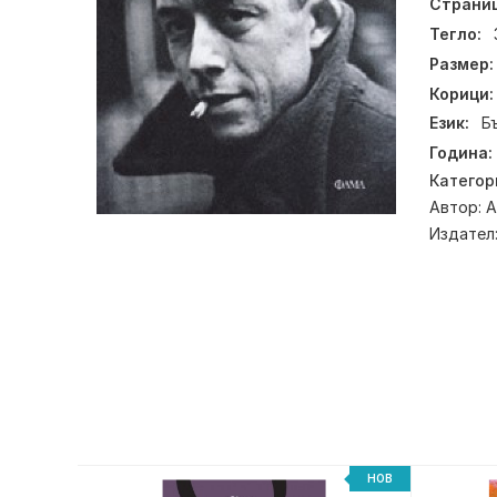
Страниц
Тегло:
Размер:
Корици:
Език:
Б
Година:
Категор
Автор:
А
Издател
НОВ
НОВ