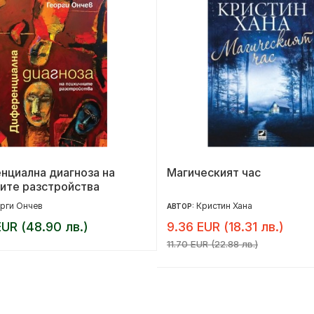
нциална диагноза на
Магическият час
ите разстройства
рги Ончев
Кристин Хана
АВТОР:
UR (48.90 лв.)
9.36 EUR (18.31 лв.)
11.70 EUR (22.88 лв.)