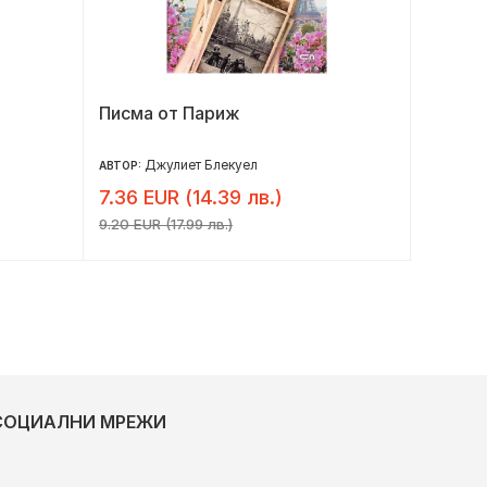
Писма от Париж
Това, 
Джулиет Блекуел
Ро
АВТОР:
АВТОР:
7.36 EUR (14.39 лв.)
7.36 E
9.20 EUR (17.99 лв.)
9.20 EUR 
СОЦИАЛНИ МРЕЖИ