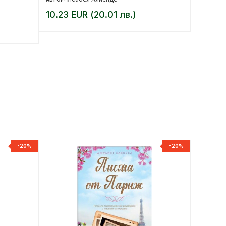
10.23 EUR (20.01 лв.)
9.20 E
-20%
-20%