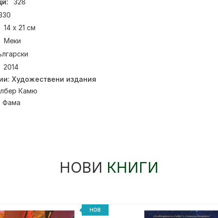
и:
328
330
14 х 21 см
Меки
ългарски
2014
ии:
Художествени издания
лбер Камю
:
Фама
НОВИ
КНИГИ
НОВ