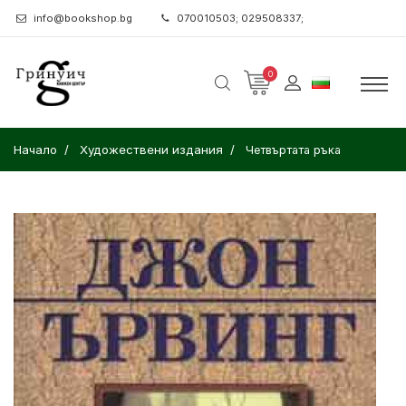
info@bookshop.bg
070010503; 029508337;
0
Начало
Художествени издания
Четвъртата ръка