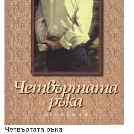
Четвъртата ръка