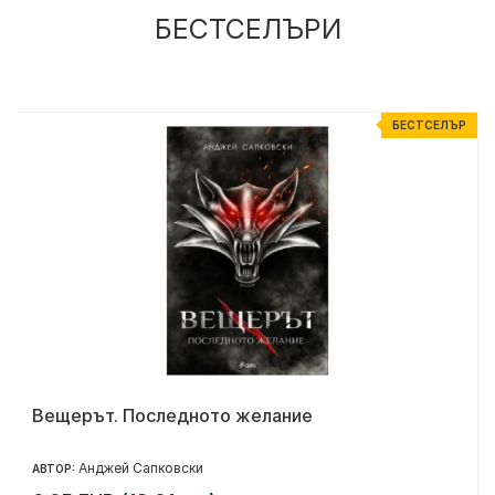
БЕСТСЕЛЪРИ
Р
БЕСТСЕЛЪР
Вещерът. Последното желание
Анджей Сапковски
АВТОР: