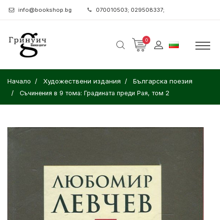
info@bookshop.bg
070010503; 029508337;
0
Начало
Художествени издания
Българска поезия
Съчинения в 9 тома: Градината преди Рая, том 2