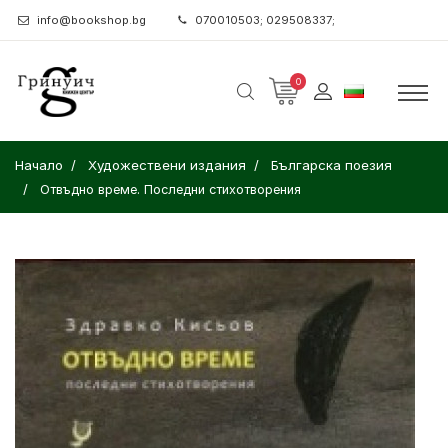
info@bookshop.bg
070010503; 029508337;
0
Начало
Художествени издания
Българска поезия
Отвъдно време. Последни стихотворения