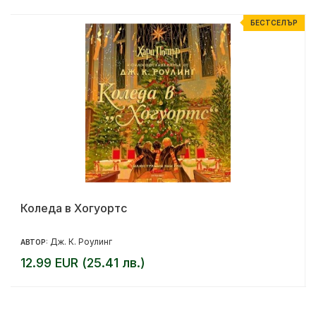
Р
БЕСТСЕЛЪР
Коледа в Хогуортс
Дж. К. Роулинг
АВТОР:
12.99 EUR (25.41 лв.)