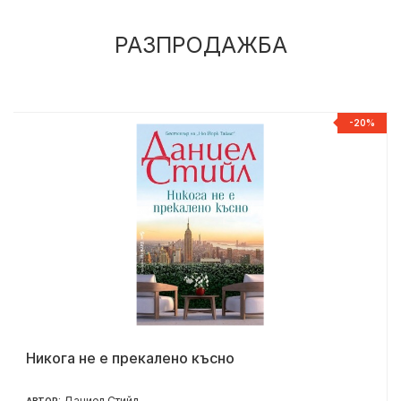
РАЗПРОДАЖБА
%
-20%
Никога не е прекалено късно
Даниел Стийл
АВТОР: