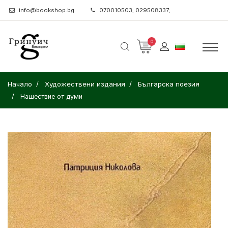
info@bookshop.bg
070010503; 029508337;
0
Начало
Художествени издания
Българска поезия
Нашествие от думи