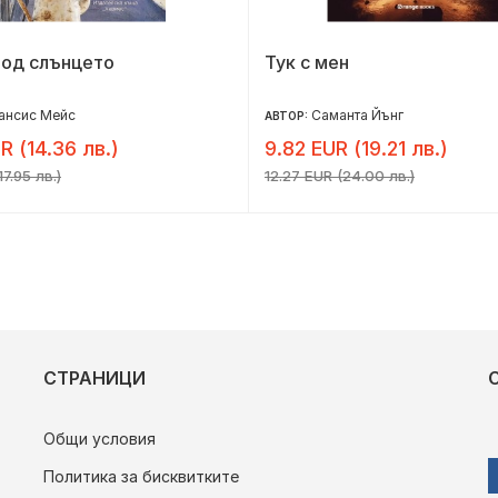
под слънцето
Тук с мен
ансис Мейс
Саманта Йънг
АВТОР:
R (14.36 лв.)
9.82 EUR (19.21 лв.)
17.95 лв.)
12.27 EUR (24.00 лв.)
СТРАНИЦИ
Общи условия
Политика за бисквитките