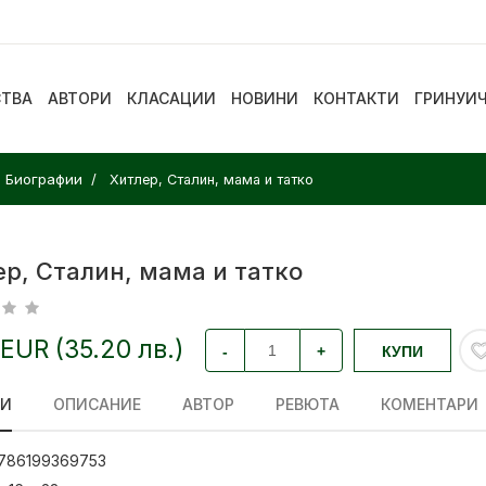
СТВА
АВТОРИ
КЛАСАЦИИ
НОВИНИ
КОНТАКТИ
ГРИНУИ
. Биографии
Хитлер, Сталин, мама и татко
р, Сталин, мама и татко
 EUR (35.20 лв.)
-
+
КУПИ
ЛИ
ОПИСАНИЕ
АВТОР
РЕВЮТА
КОМЕНТАРИ
786199369753