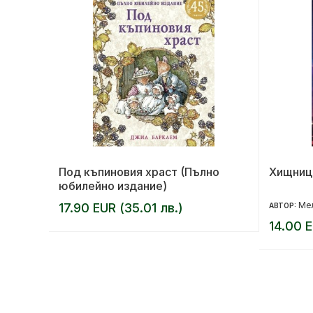
та
Под къпиновия храст (Пълно
Хищниц
юбилейно издание)
Мел
17.90 EUR (35.01 лв.)
АВТОР:
14.00 E