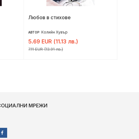
Любов в стихове
Щасти
Колийн Хувър
Да
АВТОР:
АВТОР:
5.69 EUR (11.13 лв.)
7.36 E
7.11 EUR (13.91 лв.)
9.20 EUR 
СОЦИАЛНИ МРЕЖИ