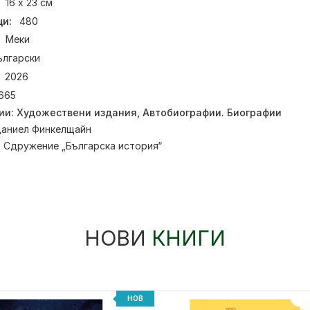
16 х 23 см
и:
480
Меки
ългарски
2026
665
ии:
Художествени издания
,
Автобиографии. Биографии
аниел Финкелщайн
:
Сдружение „Българска история“
НОВИ
КНИГИ
НОВ