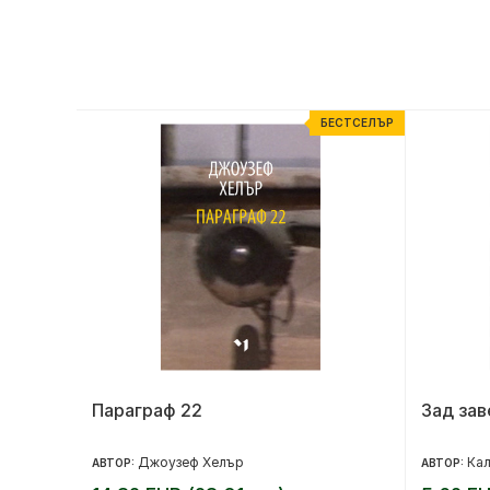
ЕСТСЕЛЪР
БЕСТСЕЛЪР
Параграф 22
Зад зав
Джоузеф Хелър
Ка
АВТОР:
АВТОР: