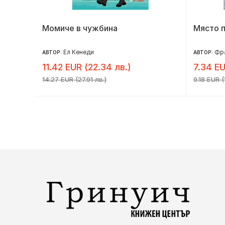
Момиче в чужбина
Място 
Ел Кенеди
Фр
АВТОР:
АВТОР:
11.42 EUR (22.34 лв.)
7.34 EU
14.27 EUR (27.91 лв.)
9.18 EUR (