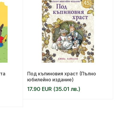
та
Под къпиновия храст (Пълно
Хищни
юбилейно издание)
Ме
17.90 EUR (35.01 лв.)
АВТОР:
14.00 