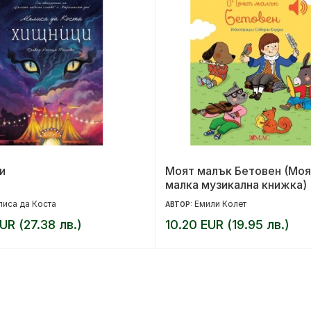
и
Моят малък Бетовен (Моя
малка музикална книжка)
иса да Коста
Емили Колет
АВТОР:
UR (27.38 лв.)
10.20 EUR (19.95 лв.)