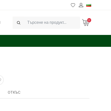
0
Ч
Search
ОТКЪС