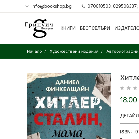
info@bookshop.bg
070010503; 029508337;
КНИГИ
БЕСТСЕЛЪРИ
ИЗДАТЕЛ
Начало
Художествени издания
Автобиографии
Хитле
18.00
ДЕТАЙ
ISBN:
9