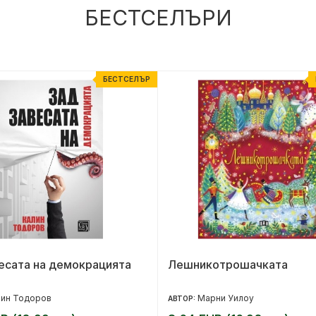
БЕСТСЕЛЪРИ
БЕСТСЕЛЪР
есата на демокрацията
Лешникотрошачката
лин Тодоров
Марни Уилоу
АВТОР: