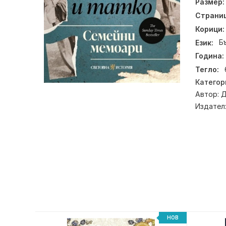
Размер:
Страниц
Корици:
Език:
Б
Година:
Тегло:
Категор
Автор:
Д
Издател
НОВ
НОВ