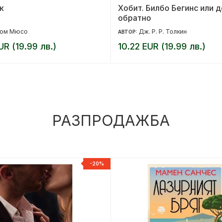
к
Хобит. Билбо Бегинс или 
обратно
йом Мюсо
Дж. Р. Р. Толкин
АВТОР:
UR (19.99 лв.)
10.22 EUR (19.99 лв.)
РАЗПРОДАЖБА
-20%