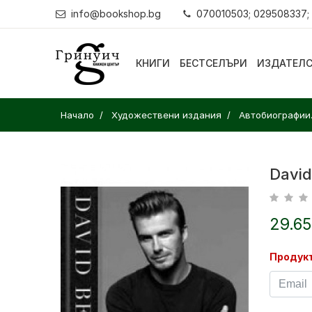
info@bookshop.bg
070010503; 029508337;
КНИГИ
БЕСТСЕЛЪРИ
ИЗДАТЕЛ
Начало
Художествени издания
Автобиографии
Davi
29.65
Продукт