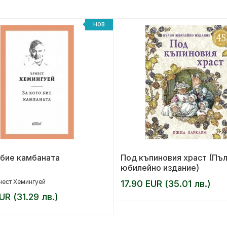
НОВ
 бие камбаната
Под къпиновия храст (Пъ
юбилейно издание)
ест Хемингуей
17.90 EUR (35.01 лв.)
UR (31.29 лв.)