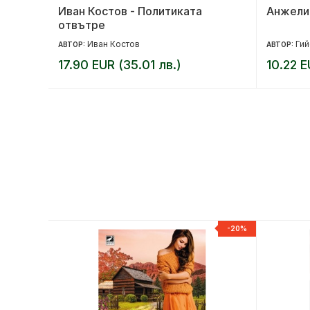
ата
Иван Костов - Политиката
Анжели
отвътре
Иван Костов
Ги
АВТОР:
АВТОР:
17.90 EUR (35.01 лв.)
10.22 E
-20%
-20%