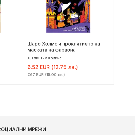
Шаро Холмс и проклятието на
Името 
маската на фараона
Тим Колинс
М
АВТОР:
АВТОР:
6.52 EUR (12.75 лв.)
5.22 E
7.67 EUR (15.00 лв.)
6.14 EUR 
СОЦИАЛНИ МРЕЖИ