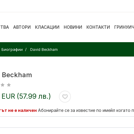
СТВА
АВТОРИ
КЛАСАЦИИ
НОВИНИ
КОНТАКТИ
ГРИНУИ
. Биографии
David Beckham
d Beckham
 EUR (57.99 лв.)
ът не е наличен
Абонирайте се за известие по имейл когато 