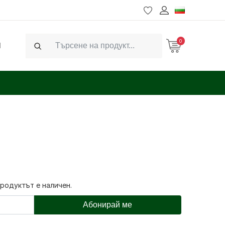
0
Ч
Search
продуктът е наличен.
Абонирай ме