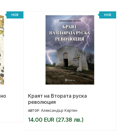
НОВ
НОВ
лно
Краят на Втората руска
Женит
революция
Александър Кертин
Ев
АВТОР:
АВТОР:
14.00 EUR (27.38 лв.)
12.00 