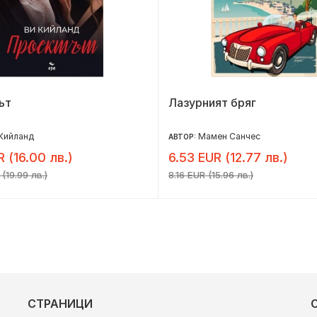
ът
Лазурният бряг
Кийланд
Мамен Санчес
АВТОР:
R (16.00 лв.)
6.53 EUR (12.77 лв.)
(19.99 лв.)
8.16 EUR (15.96 лв.)
СТРАНИЦИ