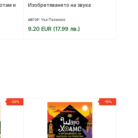
дотам и
Изобретяването на звука
Петте 
Чък Паланюк
Д
АВТОР:
АВТОР:
9.20 EUR (17.99 лв.)
7.67 E
-20%
-15%