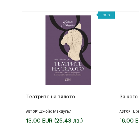
-20%
НОВ
Театрите на тялото
За кого
Джойс Макдугъл
Ърн
АВТОР:
АВТОР:
13.00 EUR (25.43 лв.)
16.00 E