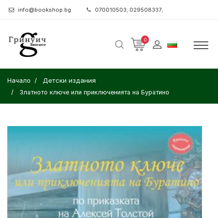
info@bookshop.bg
070010503; 029508337;
0
Начало
Детски издания
Златното ключе или приключенията на Буратино