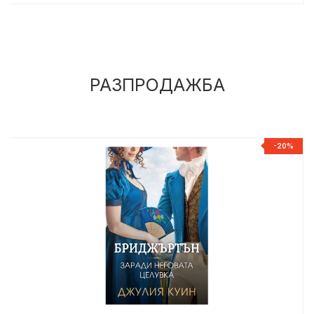
РАЗПРОДАЖБА
%
-20%