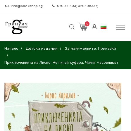
info@bookshop.bg
070010503; 029508337;
0
Начало
Детски издания
За най-малките. Приказки
Приключенията на Лиско. Не пипай куфара. Чими. Часовникът