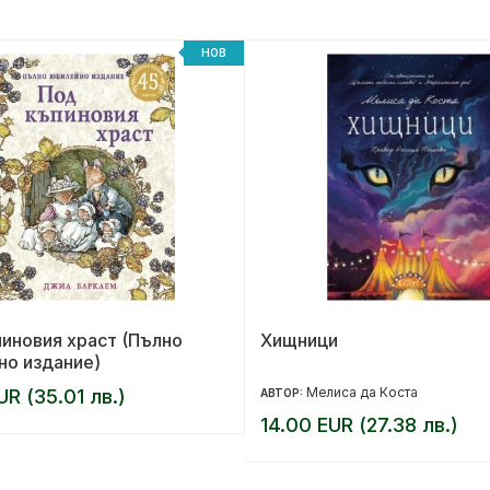
НОВ
иновия храст (Пълно
Хищници
но издание)
Мелиса да Коста
UR (35.01 лв.)
АВТОР:
14.00 EUR (27.38 лв.)