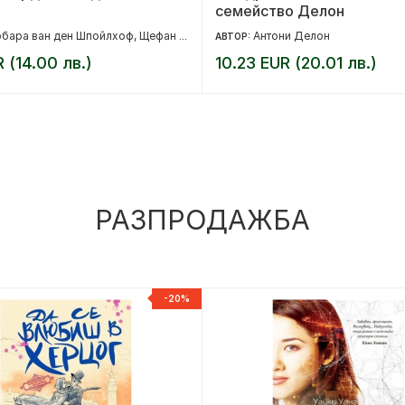
семейство Делон
бара ван ден Шпойлхоф, Щефан Прикен
Антони Делон
АВТОР:
R (14.00 лв.)
10.23 EUR (20.01 лв.)
РАЗПРОДАЖБА
-20%