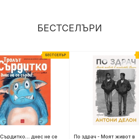
БЕСТСЕЛЪРИ
БЕСТСЕЛЪР
 Сърдитко… днес не се
По здрач - Моят живот в