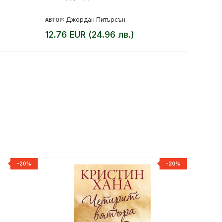
Джордан Питърсън
Г
АВТОР:
АВТОР:
12.76 EUR (24.96 лв.)
14.78 
-20%
-20%