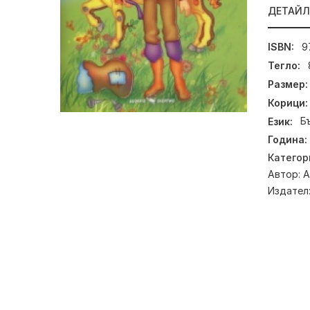
ДЕТАЙ
ISBN:
9
Тегло:
Размер:
Корици:
Език:
Б
Година:
Категор
Автор:
А
Издател