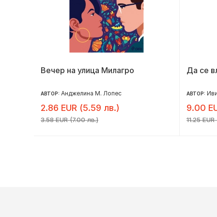
Вечер на улица Милагро
Да се в
Анджелина М. Лопес
Ив
АВТОР:
АВТОР:
2.86 EUR (5.59 лв.)
9.00 EU
3.58 EUR (7.00 лв.)
11.25 EUR 