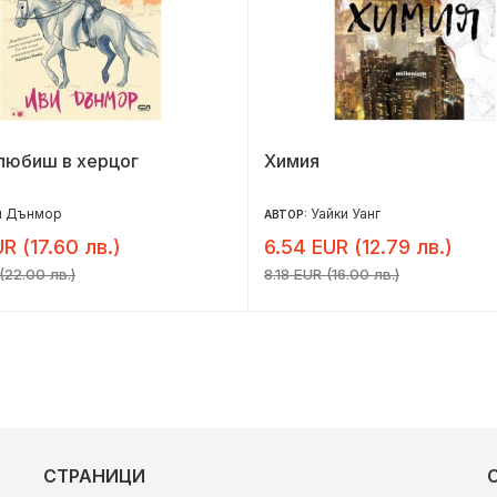
любиш в херцог
Химия
и Дънмор
Уайки Уанг
АВТОР:
R (17.60 лв.)
6.54 EUR (12.79 лв.)
(22.00 лв.)
8.18 EUR (16.00 лв.)
СТРАНИЦИ