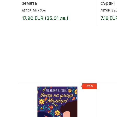
в
земята
сърди!
Мик Уол
Бар
АВТОР:
АВТОР:
17.90 EUR (35.01 лв.)
7.16 EU
-20%
-20%