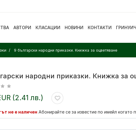
СТВА
АВТОРИ
КЛАСАЦИИ
НОВИНИ
КОНТАКТИ
ГРИНУИ
зки
9 български народни приказки. Книжка за оцветяване
лгарски народни приказки. Книжка за о
EUR (2.41 лв.)
ът не е наличен
Абонирайте се за известие по имейл когато 