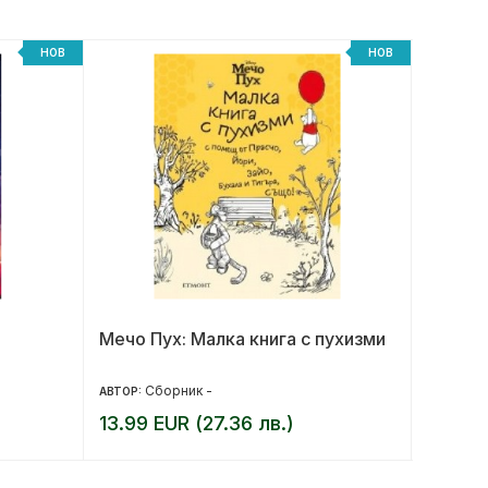
НОВ
НОВ
Мечо Пух: Малка книга с пухизми
Моят м
малка 
Сборник -
Ем
АВТОР:
АВТОР:
13.99 EUR (27.36 лв.)
10.20 