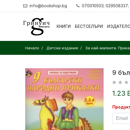
info@bookshop.bg
070010503; 029508337;
КНИГИ
БЕСТСЕЛЪРИ
ИЗДАТЕЛ
Начало
Детски издания
За най-малките. Прика
9 бъ
1.23 
Продукт