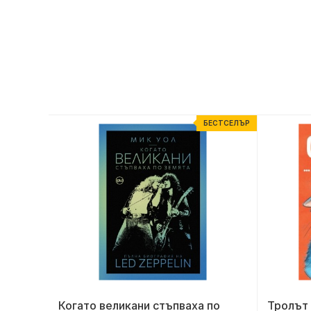
ЕСТСЕЛЪР
БЕСТСЕЛЪР
-
Когато великани стъпваха по
Тролът