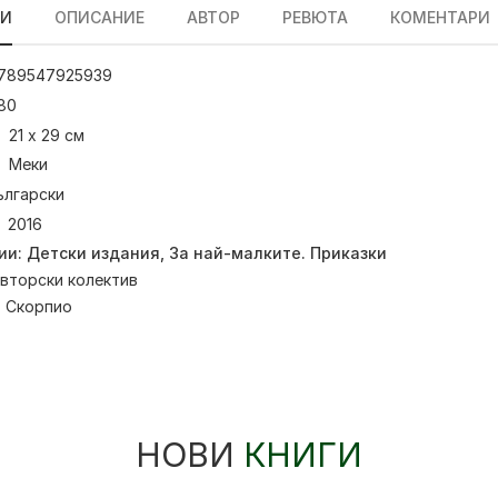
ЛИ
ОПИСАНИЕ
АВТОР
РЕВЮТА
КОМЕНТАРИ
789547925939
80
21 x 29 см
Меки
ългарски
2016
ии:
Детски издания
,
За най-малките. Приказки
вторски колектив
:
Скорпио
НОВИ
КНИГИ