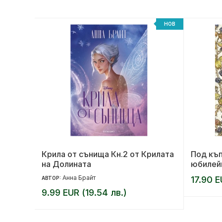
НОВ
НОВ
та
Крила от сънища Кн.2 от Крилата
Под къп
на Долината
юбилей
Анна Брайт
17.90 E
АВТОР:
9.99 EUR (19.54 лв.)