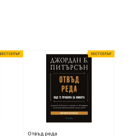
БЕСТСЕЛЪР
БЕСТСЕЛЪР
Отвъд реда
Неопи