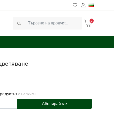
0
Ч
Search
цветяване
продуктът е наличен.
Абонирай ме