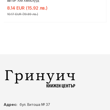
Али Хейзълууд
АВТОР:
8.14 EUR (15.92 лв.)
10.17 EUR (19.89 лв.)
Адрес:
бул. Витоша № 37