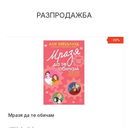
РАЗПРОДАЖБА
%
-20%
Мразя да те обичам