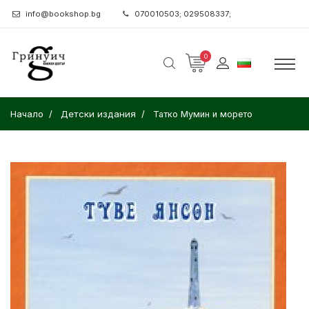
info@bookshop.bg
070010503; 029508337;
0
Начало
Детски издания
Татко Мумин и морето