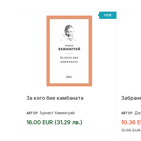
НОВ
НОВ
та
За кого бие камбаната
Забран
Ърнест Хемингуей
Дж
АВТОР:
АВТОР:
16.00 EUR (31.29 лв.)
10.36 E
12.95 EUR 