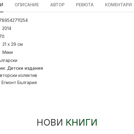
ЛИ
ОПИСАНИЕ
АВТОР
РЕВЮТА
КОМЕНТАРИ
789542711254
2014
70
21 х 29 см
Меки
ългарски
ии:
Детски издания
вторски колектив
:
Егмонт България
НОВИ
КНИГИ