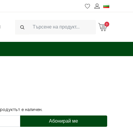
0
Ч
Search
продуктът е наличен.
Абонирай ме