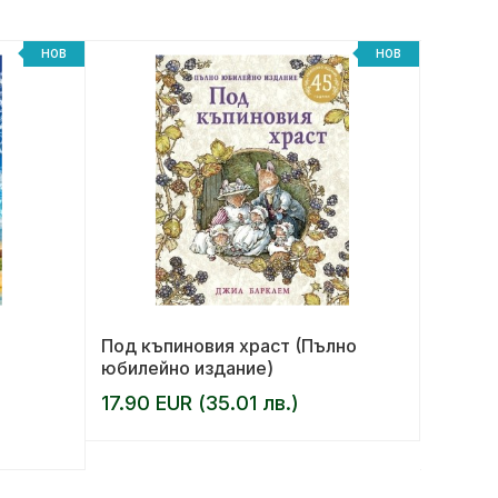
НОВ
НОВ
Под къпиновия храст (Пълно
Играта
юбилейно издание)
Ян
17.90 EUR (35.01 лв.)
АВТОР:
13.00 