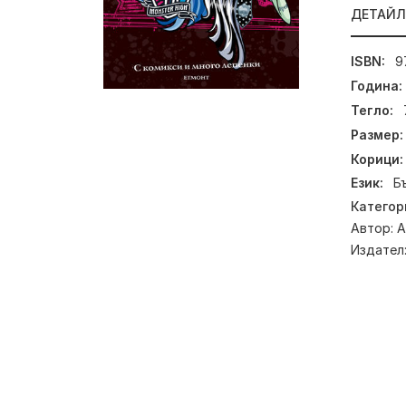
ДЕТАЙ
ISBN:
9
Година:
Тегло:
Размер:
Корици:
Език:
Б
Категор
Автор:
А
Издател