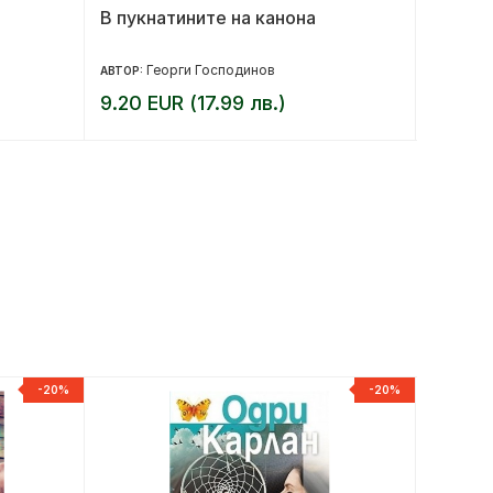
В пукнатините на канона
Бъди в
Георги Господинов
Ли
АВТОР:
АВТОР:
9.20 EUR (17.99 лв.)
10.23 
-20%
-20%