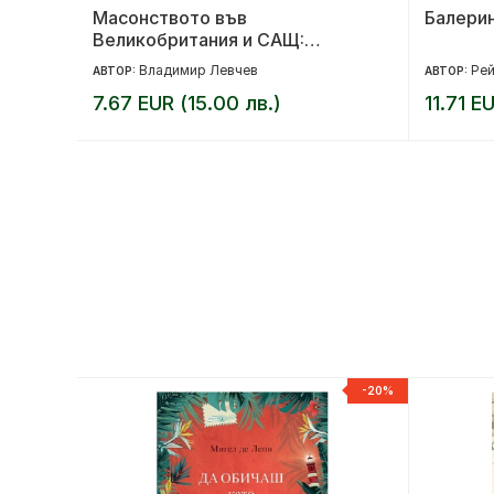
Масонството във
Балери
Великобритания и САЩ:
исторически документи и митове
Владимир Левчев
Ре
АВТОР:
АВТОР:
7.67 EUR (15.00 лв.)
11.71 E
-20%
-20%