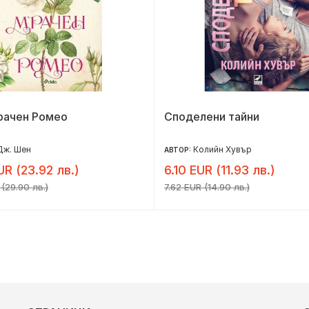
рачен Ромео
Споделени тайни
Дж. Шен
Колийн Хувър
АВТОР:
UR (23.92 лв.)
6.10 EUR (11.93 лв.)
 (29.90 лв.)
7.62 EUR (14.90 лв.)