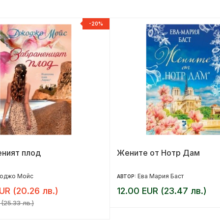
-20%
еният плод
Жените от Нотр Дам
оджо Мойс
Ева Мария Баст
АВТОР:
UR (20.26 лв.)
12.00 EUR (23.47 лв.)
(25.33 лв.)