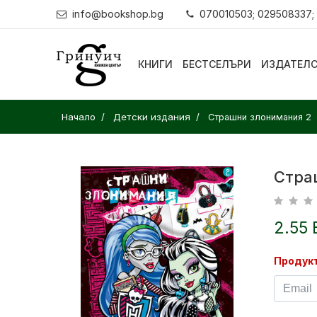
info@bookshop.bg
070010503; 029508337;
КНИГИ
БЕСТСЕЛЪРИ
ИЗДАТЕЛ
Начало
Детски издания
Страшни злонимания 2
Стра
2.55 
Продукт