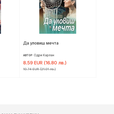
Да уловиш мечта
Да съб
Одри Карлан
С
АВТОР:
АВТОР:
8.59 EUR (16.80 лв.)
6.50 E
10.74 EUR (21.01 лв.)
8.13 EUR 