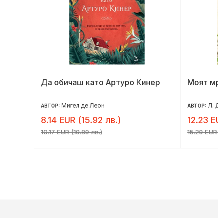
Да обичаш като Артуро Кинер
Моят м
Мигел де Леон
Л. 
АВТОР:
АВТОР:
8.14 EUR (15.92 лв.)
12.23 E
10.17 EUR (19.89 лв.)
15.29 EUR