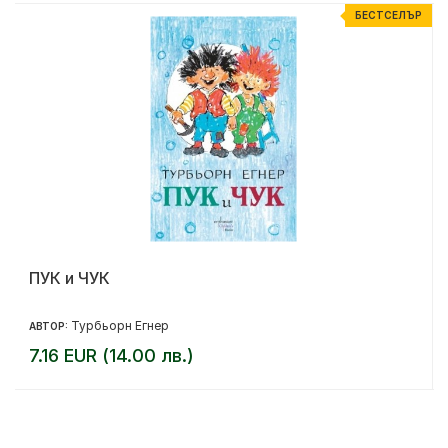
Р
БЕСТСЕЛЪР
ПУК и ЧУК
Турбьорн Егнер
АВТОР:
7.16 EUR (14.00 лв.)