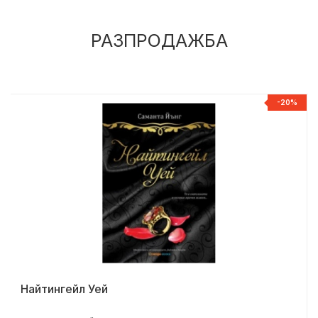
РАЗПРОДАЖБА
%
-20%
Найтингейл Уей