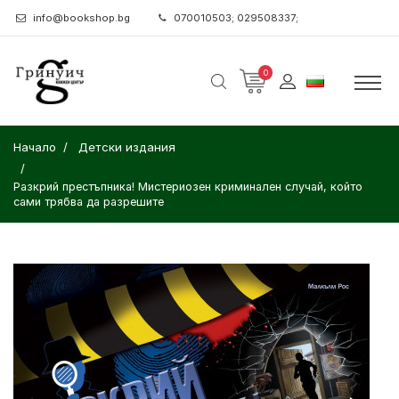
info@bookshop.bg
070010503; 029508337;
0
Начало
Детски издания
Разкрий престъпника! Мистериозен криминален случай, който
сами трябва да разрешите