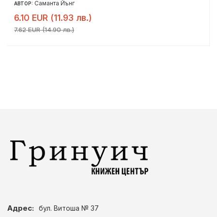
Саманта Йънг
АВТОР:
6.10 EUR (11.93 лв.)
7.62 EUR (14.90 лв.)
Адрес:
бул. Витоша № 37