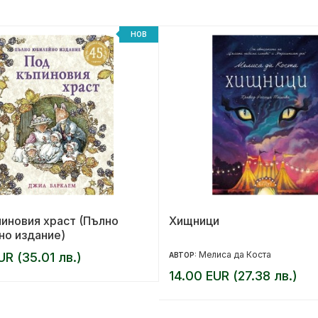
НОВ
иновия храст (Пълно
Хищници
но издание)
Мелиса да Коста
UR (35.01 лв.)
АВТОР:
14.00 EUR (27.38 лв.)