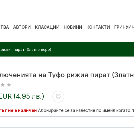
СТВА
АВТОРИ
КЛАСАЦИИ
НОВИНИ
КОНТАКТИ
ГРИНУИ
рижия пират (Златно перо)
люченията на Туфо рижия пират (Златн
EUR (4.95 лв.)
ът не е наличен
Абонирайте се за известие по имейл когато 