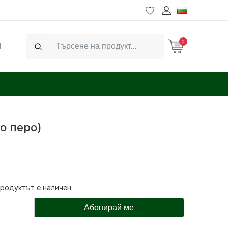
0
Ч
Search
о перо)
продуктът е наличен.
Абонирай ме