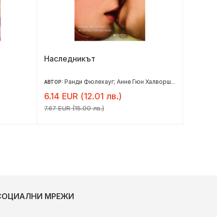
Наследникът
Пътув
Ранди Фюлехауг; Анне Гюн Халворшен
Бе
АВТОР:
АВТОР:
6.14 EUR (12.01 лв.)
7.73 E
7.67 EUR (15.00 лв.)
9.66 EUR 
СОЦИАЛНИ МРЕЖИ