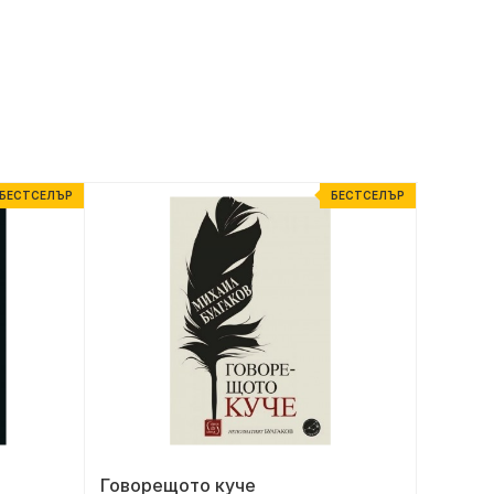
БЕСТСЕЛЪР
БЕСТСЕЛЪР
Говорещото куче
По-бял