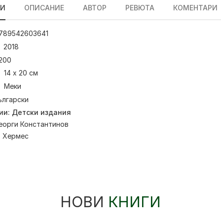
ЛИ
ОПИСАНИЕ
АВТОР
РЕВЮТА
КОМЕНТАРИ
789542603641
2018
200
14 х 20 см
Меки
ългарски
ии:
Детски издания
еорги Константинов
:
Хермес
НОВИ
КНИГИ