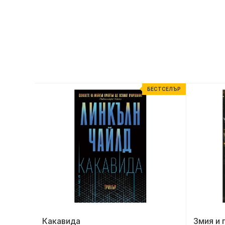
ЕСТСЕЛЪР
БЕСТСЕЛЪР
Какавида
Змия и 