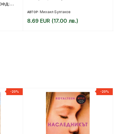
ред:
 се
Михаил Булгаков
С
АВТОР:
АВТОР:
8.69 EUR (17.00 лв.)
11.76 
-20%
-20%