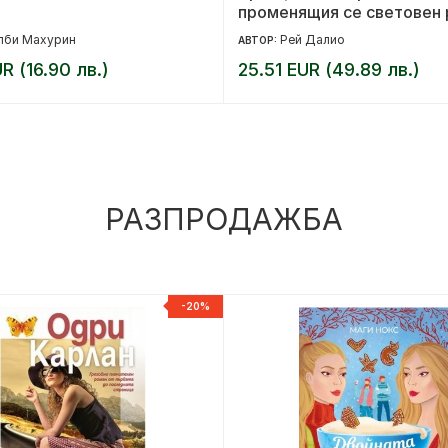
променящия се световен 
Защо нациите успяват или
лби Махурин
Рей Далио
АВТОР:
провалят
R (16.90 лв.)
25.51 EUR (49.89 лв.)
РАЗПРОДАЖБА
-20%