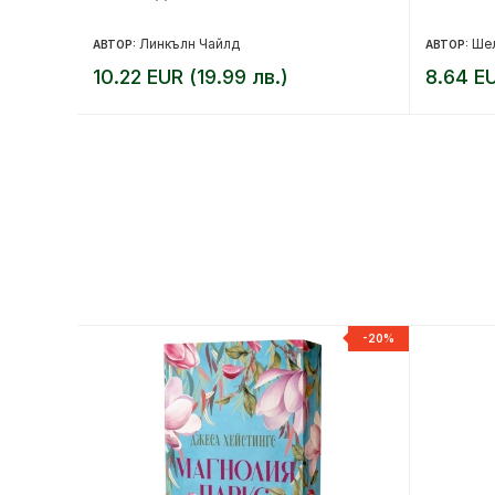
я свят
лън
Линкълн Чайлд
Ше
АВТОР:
АВТОР:
10.22 EUR (19.99 лв.)
8.64 EU
-20%
-20%