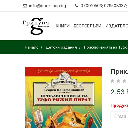
info@bookshop.bg
070010503; 029508337;
КНИГИ
БЕСТСЕЛЪРИ
ИЗДАТЕЛ
Начало
Детски издания
Приключенията на Туфо 
Прик
2.53 
Продукт