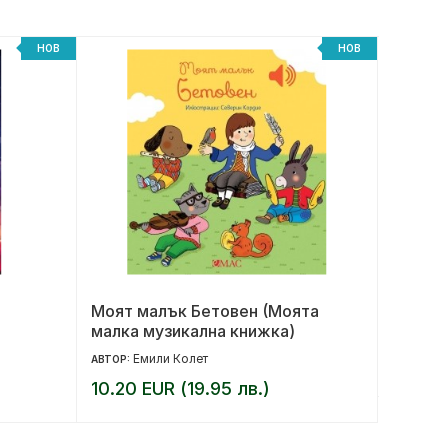
НОВ
НОВ
Моят малък Бетовен (Моята
Под къ
малка музикална книжка)
юбилей
Емили Колет
17.90 
АВТОР:
10.20 EUR (19.95 лв.)