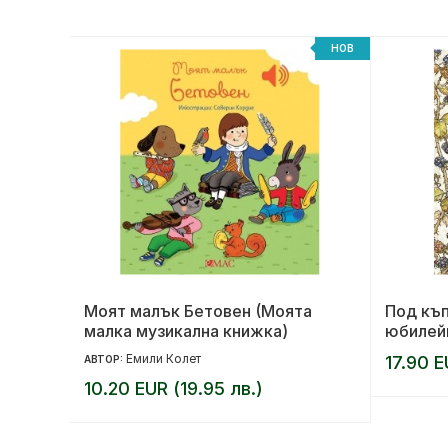
НОВ
НОВ
Моят малък Бетовен (Моята
Под къп
малка музикална книжка)
юбилей
Емили Колет
17.90 E
АВТОР:
10.20 EUR (19.95 лв.)