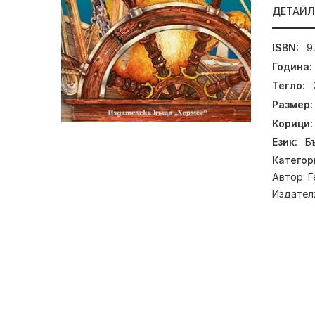
ДЕТАЙ
ISBN:
9
Година:
Тегло:
Размер:
Корици:
Език:
Б
Категор
Автор:
Г
Издател