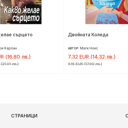
желае сърцето
Двойната Коледа
ри Карлан
Маги Нокс
АВТОР:
R (16.80 лв.)
7.32 EUR (14.32 лв.)
(21.01 лв.)
9.15 EUR (17.90 лв.)
СТРАНИЦИ