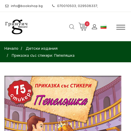
info@bookshop.bg
070010503; 029508337;
0
Начало
Детски издания
Приказка със стикери: Пепеляшка