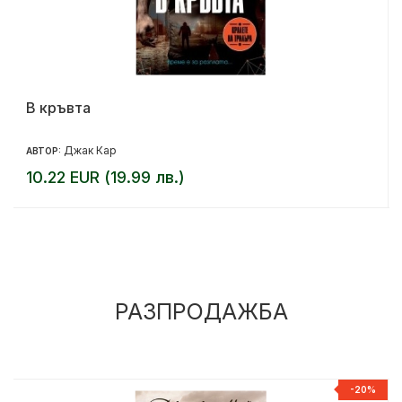
В кръвта
Джак Кар
АВТОР:
10.22 EUR (19.99 лв.)
РАЗПРОДАЖБА
%
-20%