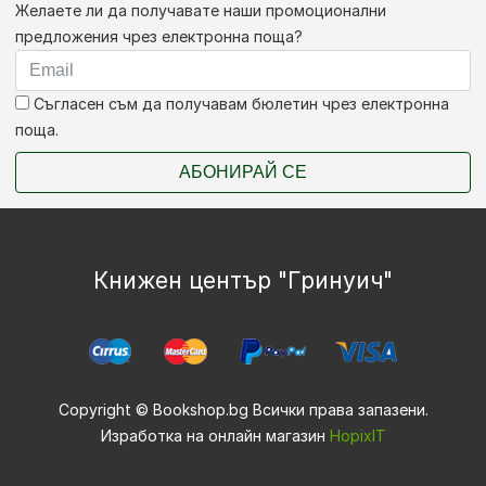
Желаете ли да получавате наши промоционални
предложения чрез електронна поща?
Съгласен съм да получавам бюлетин чрез електронна
поща.
АБОНИРАЙ СЕ
Книжен център "Гринуич"
Copyright © Bookshop.bg Всички права запазени.
Изработка на онлайн магазин
HopixIT