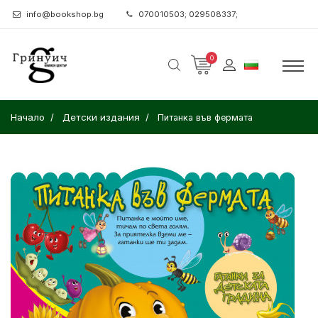
info@bookshop.bg
070010503; 029508337;
0
Начало
Детски издания
Питанка във фермата