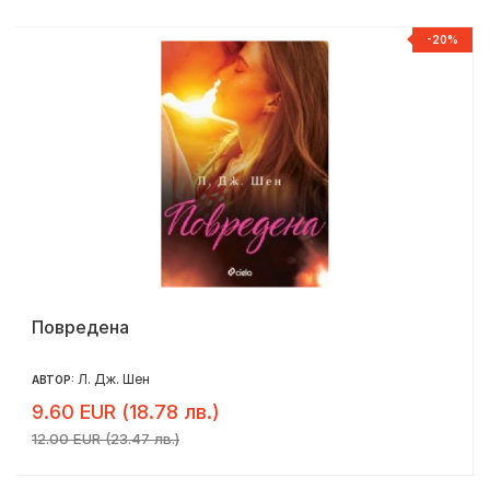
%
-20%
Повредена
Л. Дж. Шен
АВТОР:
9.60 EUR (18.78 лв.)
12.00 EUR (23.47 лв.)