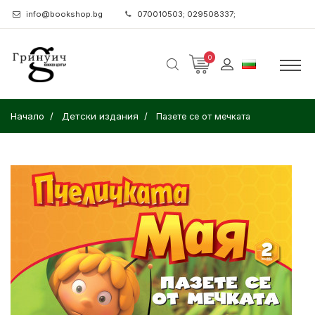
info@bookshop.bg
070010503; 029508337;
0
Начало
Детски издания
Пазете се от мечката