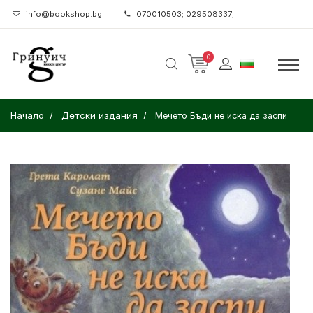
info@bookshop.bg
070010503; 029508337;
0
Начало
Детски издания
Мечето Бъди не иска да заспи