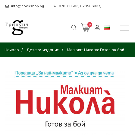
info@bookshop.bg
070010503; 029508337;
0
Начало
Детски издания
Малкият Никола: Готов за бой