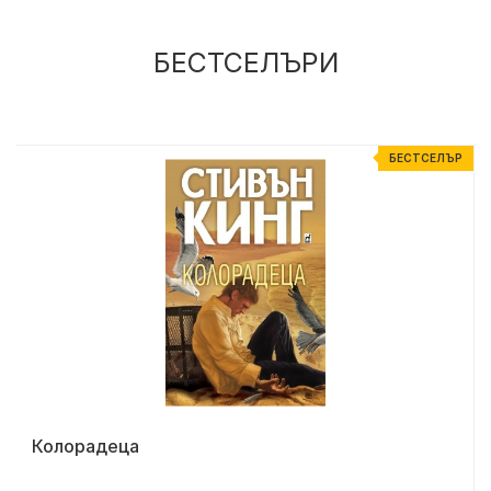
БЕСТСЕЛЪРИ
Р
БЕСТСЕЛЪР
Колорадеца