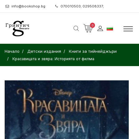
info@bookshop.bg
070010503; 029508337;
0
Начало
Детски издания
Книги за тийнейджъри
Красавицата и звяра: Историята от филма