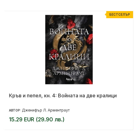
Р
БЕСТСЕЛЪР
Кръв и пепел, кн. 4: Войната на две кралици
Дженифър Л. Арментраут
АВТОР:
15.29 EUR (29.90 лв.)