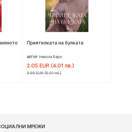
авилното
Приятелката на булката
Орехо
Никола Баро
М
АВТОР:
АВТОР:
2.05 EUR (4.01 лв.)
8.16 E
2.56 EUR (5.01 лв.)
10.20 EU
СОЦИАЛНИ МРЕЖИ