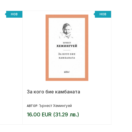
НОВ
НОВ
За кого бие камбаната
Женит
Ърнест Хемингуей
Ев
АВТОР:
АВТОР:
16.00 EUR (31.29 лв.)
12.00 