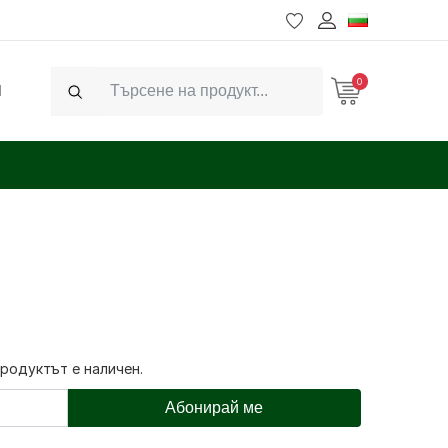
0
Ч
Search
продуктът е наличен.
Абонирай ме