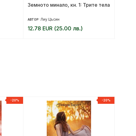
Земното минало, кн. 1: Трите тела
Пътят 
Лиу Цъсин
М
АВТОР:
АВТОР:
12.78 EUR (25.00 лв.)
9.20 E
-20%
-20%