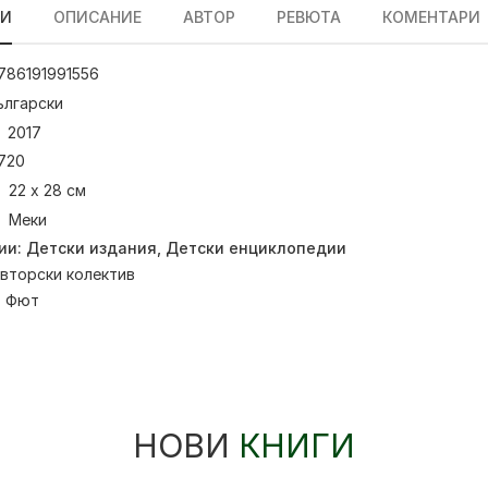
ЛИ
ОПИСАНИЕ
АВТОР
РЕВЮТА
КОМЕНТАРИ
786191991556
ългарски
2017
720
22 x 28 см
Меки
ии:
Детски издания
,
Детски енциклопедии
вторски колектив
:
Фют
НОВИ
КНИГИ