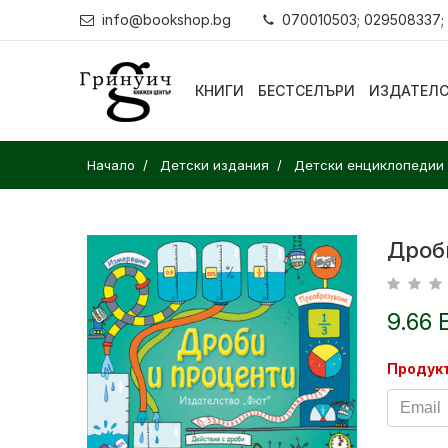
info@bookshop.bg
070010503; 029508337;
КНИГИ
БЕСТСЕЛЪРИ
ИЗДАТЕЛ
Начало
Детски издания
Детски енциклопедии
Дроб
9.66 
Продукт