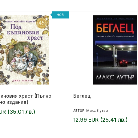
НОВ
иновия храст (Пълно
Беглец
но издание)
Макс Лутър
UR (35.01 лв.)
АВТОР:
12.99 EUR (25.41 лв.)