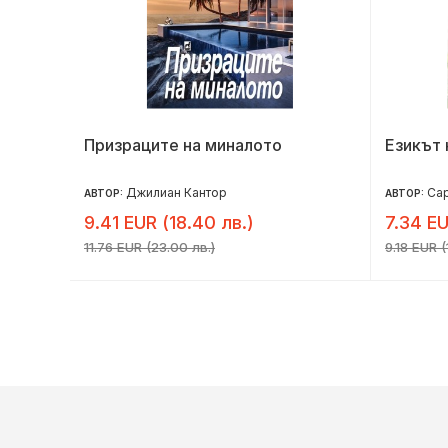
Призраците на миналото
Езикът 
Джилиан Кантор
Са
АВТОР:
АВТОР:
9.41 EUR (18.40 лв.)
7.34 EU
11.76 EUR (23.00 лв.)
9.18 EUR (