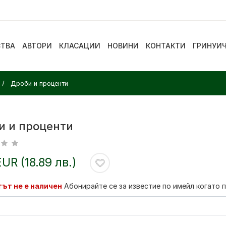
СТВА
АВТОРИ
КЛАСАЦИИ
НОВИНИ
КОНТАКТИ
ГРИНУИ
Дроби и проценти
и и проценти
EUR (18.89 лв.)
ът не е наличен
Абонирайте се за известие по имейл когато 