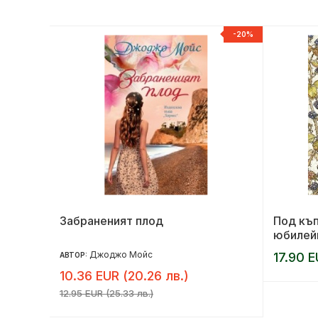
-20%
-20%
Забраненият плод
Под къп
юбилей
Джоджо Мойс
17.90 E
АВТОР:
10.36 EUR (20.26 лв.)
12.95 EUR (25.33 лв.)