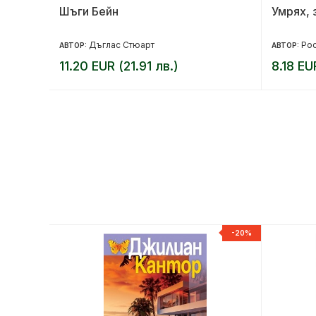
Шъги Бейн
Умрях, 
Дъглас Стюарт
Рос
АВТОР:
АВТОР:
11.20 EUR (21.91 лв.)
8.18 EU
-20%
-20%