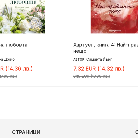
на любовта
Хартуел, книга 4: Най-пр
нещо
ра Джио
Саманта Йънг
АВТОР:
R (14.36 лв.)
7.32 EUR (14.32 лв.)
17.95 лв.)
9.15 EUR (17.90 лв.)
СТРАНИЦИ