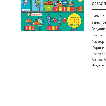
ДЕТАЙ
ISBN:
9
Език:
Б
Година:
Тегло:
Размер:
Корици:
Категор
Автор:
А
Издател