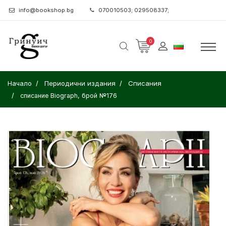
info@bookshop.bg
070010503; 029508337;
0
Начало
Периодични издания
Списания
списание Biograph, брой №176