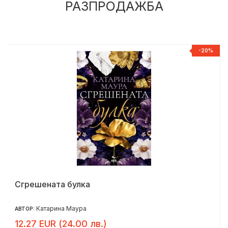
РАЗПРОДАЖБА
%
-20%
Сгрешената булка
Катарина Маура
АВТОР:
12.27 EUR (24.00 лв.)