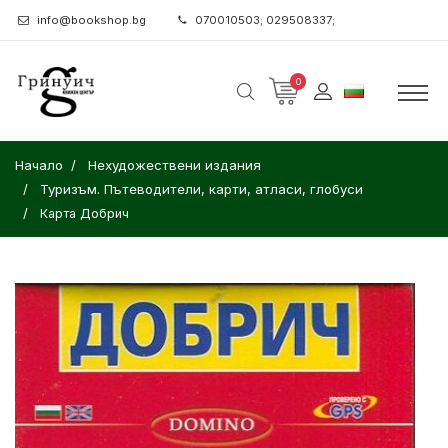
info@bookshop.bg
070010503; 029508337;
0
Начало
Нехудожествени издания
Туризъм. Пътеводители, карти, атласи, глобуси
Карта Добрич