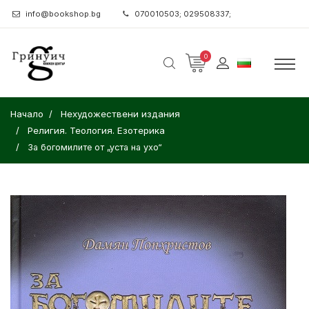
info@bookshop.bg
070010503; 029508337;
0
Начало
Нехудожествени издания
Религия. Теология. Езотерика
За богомилите от „уста на ухо“