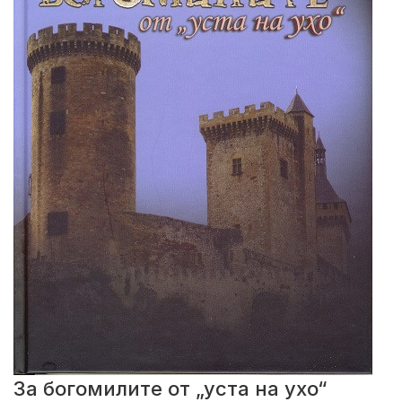
За богомилите от „уста на ухо“