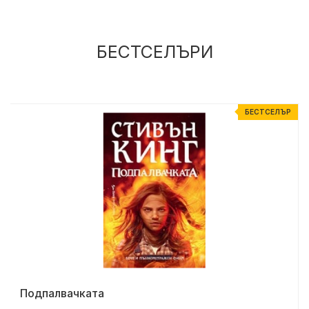
БЕСТСЕЛЪРИ
Р
БЕСТСЕЛЪР
Подпалвачката