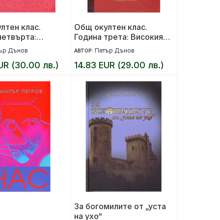
лтен клас.
Общ окултен клас.
четвърта:
Година трета: Високият
тната
идеал
ър Дънов
Петър Дънов
АВТОР:
ливост
UR (30.00 лв.)
14.83 EUR (29.00 лв.)
За богомилите от „уста
на ухо“