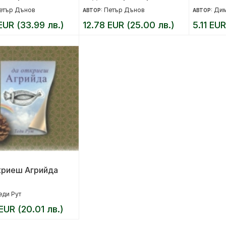
ителни и
живота
етър Дънов
Петър Дънов
Дим
АВТОР:
АВТОР:
телни сили в
EUR (33.99 лв.)
12.78 EUR (25.00 лв.)
5.11 EUR
дата + CD
криеш Агрийда
еди Рут
EUR (20.01 лв.)