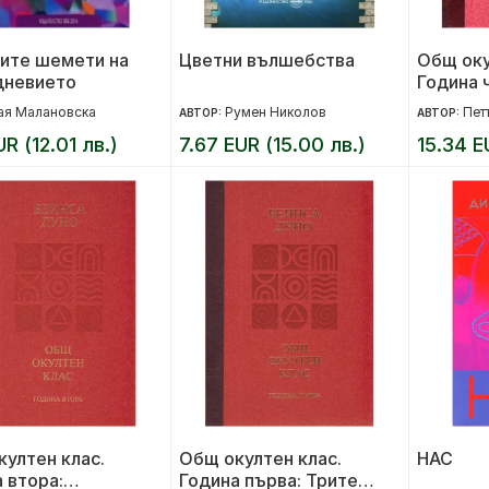
ите шемети на
Цветни вълшебства
Общ оку
дневието
Година 
Абсолю
ая Малановска
Румен Николов
Пет
АВТОР:
АВТОР:
справед
UR (12.01 лв.)
7.67 EUR (15.00 лв.)
15.34 E
ултен клас.
Общ окултен клас.
НАС
 втора:
Година първа: Трите