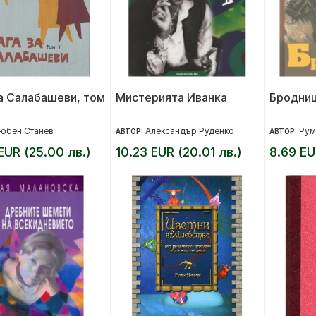
а Салабашеви, том
Мистерията Иванка
Бродни
юбен Станев
Александър Руденко
Рум
АВТОР:
АВТОР:
EUR (25.00 лв.)
10.23 EUR (20.01 лв.)
8.69 EU