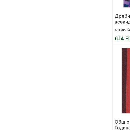
Дребн
всеки
К
АВТОР:
6.14 E
Общ ок
Година