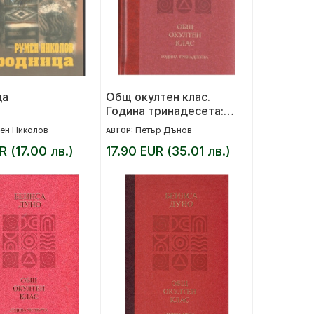
ца
Общ окултен клас.
Година тринадесета:
Вечният порядък
ен Николов
Петър Дънов
АВТОР:
R (17.00 лв.)
17.90 EUR (35.01 лв.)