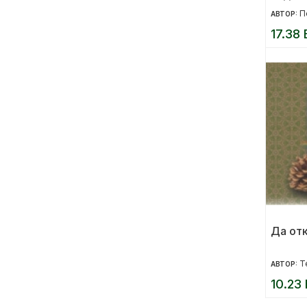
Полож
П
АВТОР:
отрица
17.38 
приро
Да от
Т
АВТОР:
10.23 