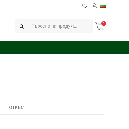
0
Ч
Search
ОТКЪС