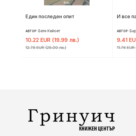
Един последен опит
И все п
Бети Кейоет
Ба
АВТОР:
АВТОР:
10.22 EUR (19.99 лв.)
9.41 EU
12.78 EUR (25.00 лв.)
11.76 EUR 