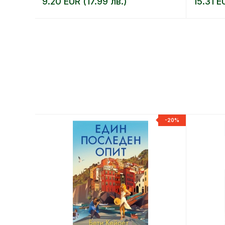
9.20 EUR (17.99 лв.)
15.31 E
-20%
-20%