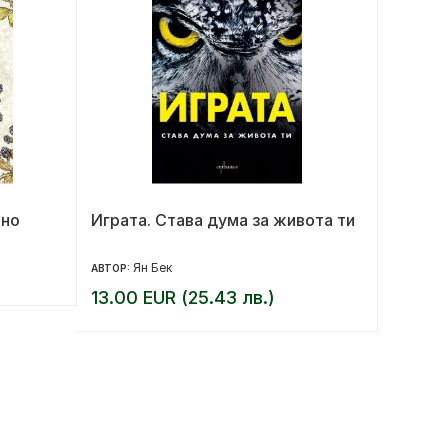
лно
Играта. Става дума за живота ти
За ког
Ян Бек
Ър
АВТОР:
АВТОР:
13.00 EUR (25.43 лв.)
16.00 