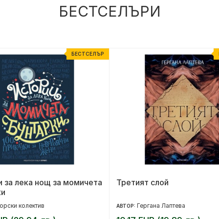
БЕСТСЕЛЪРИ
БЕСТСЕЛЪР
 за лека нощ за момичета
Третият слой
ки
орски колектив
Гергана Лаптева
АВТОР: