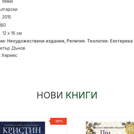
Меки
ългарски
2015
180
12 х 16 см
ии:
Нехудожествени издания
,
Религия. Теология. Езотерика
етър Дънов
:
Хермес
НОВИ
КНИГИ
-20%