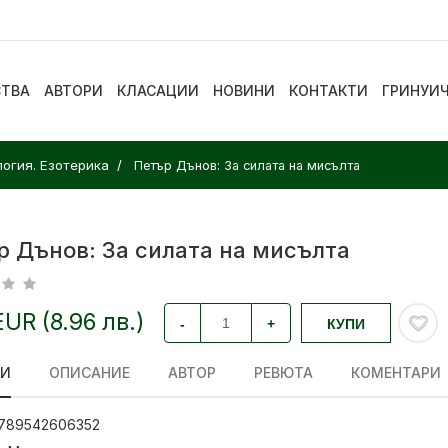
СТВА
АВТОРИ
КЛАСАЦИИ
НОВИНИ
КОНТАКТИ
ГРИНУИ
логия. Езотерика
Петър Дънов: За силата на мисълта
р Дънов: За силата на мисълта
EUR (8.96 лв.)
-
+
КУПИ
ЛИ
ОПИСАНИЕ
АВТОР
РЕВЮТА
КОМЕНТАРИ
789542606352