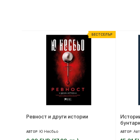
ЕСТСЕЛЪР
БЕСТСЕЛЪР
Ревност и други истории
Истории
бунтар
Ю Несбьо
Авт
АВТОР:
АВТОР: