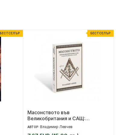
БЕСТСЕЛЪР
БЕСТСЕЛЪР
Масонството във
Обето
Великобритания и САЩ:
исторически документи и митове
Владимир Левчев
Б
АВТОР:
АВТОР: