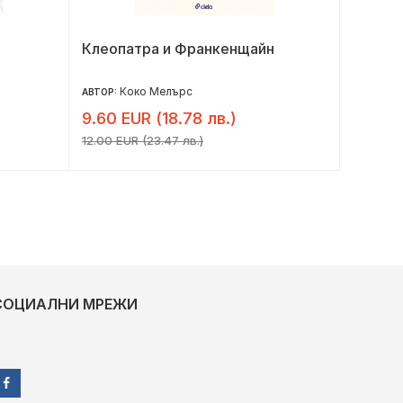
Клеопатра и Франкенщайн
Алеята
Коко Мелърс
Кр
АВТОР:
АВТОР:
9.60 EUR (18.78 лв.)
9.78 E
12.00 EUR (23.47 лв.)
12.22 EU
СОЦИАЛНИ МРЕЖИ