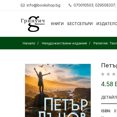
info@bookshop.bg
070010503; 029508337;
КНИГИ
БЕСТСЕЛЪРИ
ИЗДАТЕЛ
Начало
Нехудожествени издания
Религия. Тео
Петъ
4.58 
ДЕТАЙ
ISBN:
9