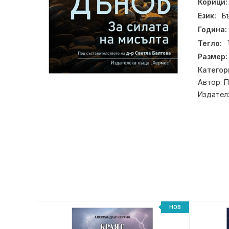
Корици:
Език:
Б
Година:
Тегло:
Размер:
Категор
Автор:
П
Издател
НОВ
НОВ