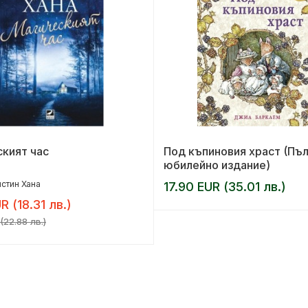
кият час
Под къпиновия храст (Пъ
юбилейно издание)
стин Хана
17.90 EUR (35.01 лв.)
R (18.31 лв.)
(22.88 лв.)