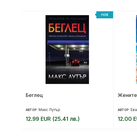
НОВ
НОВ
Беглец
Жените
Макс Лутър
Ева
АВТОР:
АВТОР:
12.99 EUR (25.41 лв.)
12.00 E