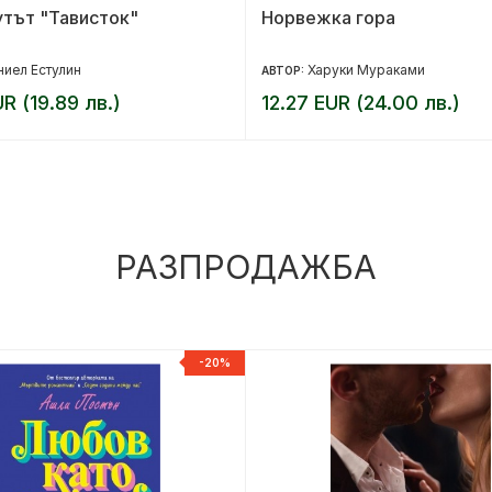
тът "Тависток"
Норвежка гора
иел Естулин
Харуки Мураками
АВТОР:
UR (19.89 лв.)
12.27 EUR (24.00 лв.)
РАЗПРОДАЖБА
-20%