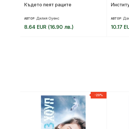
на
Където пеят раците
Институ
Дилия Оуенс
Дан
АВТОР:
АВТОР:
8.64 EUR (16.90 лв.)
10.17 E
-20%
-20%