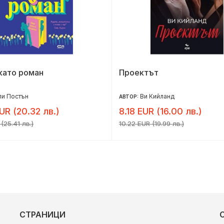
като роман
Проектът
ли Постън
Ви Кийланд
АВТОР:
UR (20.32 лв.)
8.18 EUR (16.00 лв.)
(25.41 лв.)
10.22 EUR (19.99 лв.)
СТРАНИЦИ