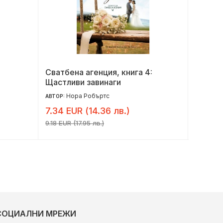
Сватбена агенция, книга 4:
Призра
Щастливи завинаги
Нора Робъртс
Да
АВТОР:
АВТОР:
7.34 EUR (14.36 лв.)
6.54 E
9.18 EUR (17.95 лв.)
8.18 EUR 
СОЦИАЛНИ МРЕЖИ