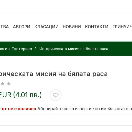
СТВА
АВТОРИ
КЛАСАЦИИ
НОВИНИ
КОНТАКТИ
ГРИНУИ
логия. Езотерика
Историческата мисия на бялата раса
рическата мисия на бялата раса
EUR (4.01 лв.)
ът не е наличен
Абонирайте се за известие по имейл когато 