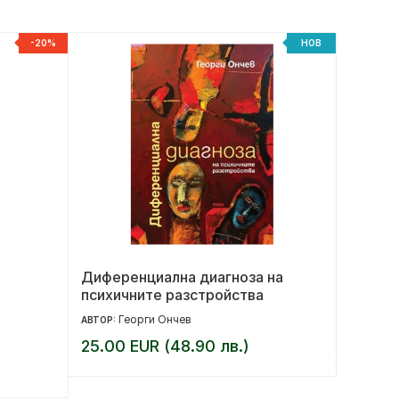
-20%
НОВ
Диференциална диагноза на
Под къ
психичните разстройства
юбилей
Георги Ончев
17.90 
АВТОР:
25.00 EUR (48.90 лв.)