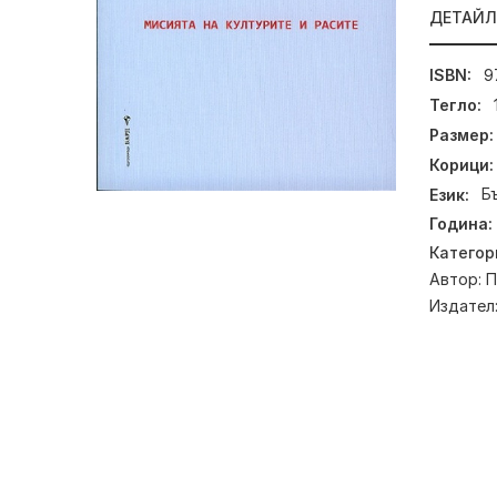
ДЕТАЙ
ISBN:
9
Тегло:
Размер:
Корици:
Език:
Б
Година:
Категор
Автор:
П
Издател