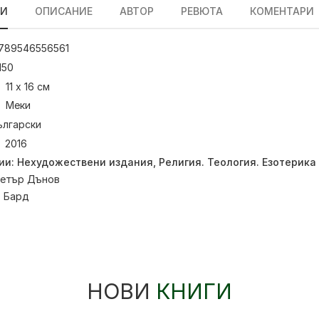
ЛИ
ОПИСАНИЕ
АВТОР
РЕВЮТА
КОМЕНТАРИ
789546556561
150
11 х 16 см
Меки
ългарски
2016
ии:
Нехудожествени издания
,
Религия. Теология. Езотерика
етър Дънов
:
Бард
НОВИ
КНИГИ