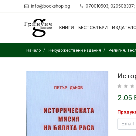
info@bookshop.bg
070010503; 029508337;
КНИГИ
БЕСТСЕЛЪРИ
ИЗДАТЕЛ
Начало
Нехудожествени издания
Религия. Тео
Исто
2.05 
Продукт