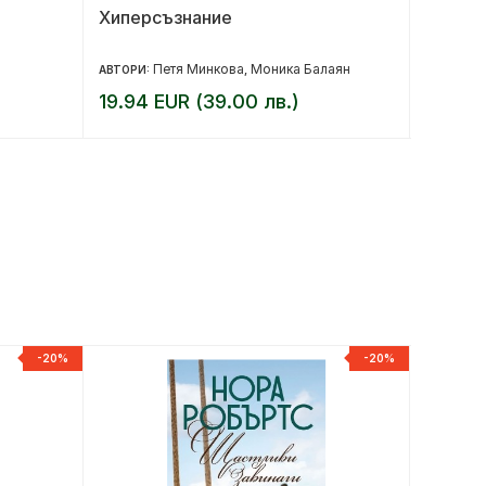
Хиперсъзнание
Карав
Петя Минкова
Моника Балаян
С
АВТОРИ:
,
АВТОР:
19.94 EUR (39.00 лв.)
12.78 
-20%
-20%