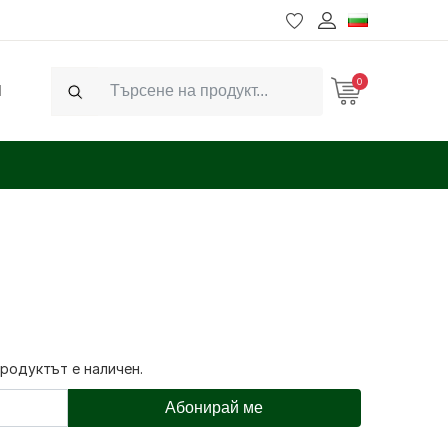
0
Ч
Search
продуктът е наличен.
Абонирай ме