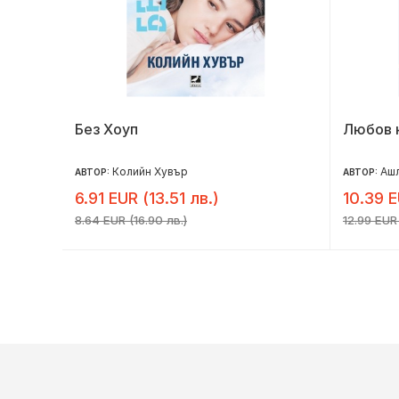
Без Хоуп
Любов 
Колийн Хувър
Аш
АВТОР:
АВТОР:
6.91 EUR (13.51 лв.)
10.39 E
8.64 EUR (16.90 лв.)
12.99 EUR 