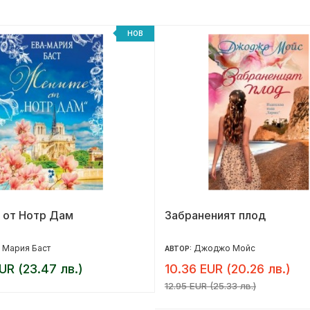
НОВ
 от Нотр Дам
Забраненият плод
 Мария Баст
Джоджо Мойс
АВТОР:
UR (23.47 лв.)
10.36 EUR (20.26 лв.)
12.95 EUR (25.33 лв.)