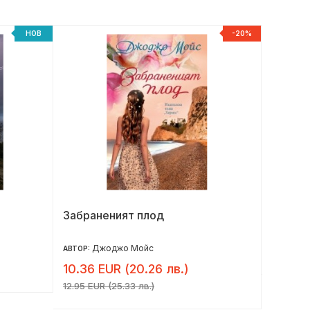
НОВ
-20%
Забраненият плод
Под къ
юбилей
Джоджо Мойс
17.90 
АВТОР:
10.36 EUR (20.26 лв.)
12.95 EUR (25.33 лв.)