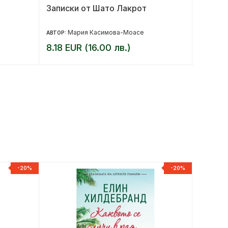
Записки от Шато Лакрот
Нашата
Мария Касимова-Моасе
Ко
АВТОР:
АВТОР:
8.18 EUR (16.00 лв.)
11.01 
-20%
-20%