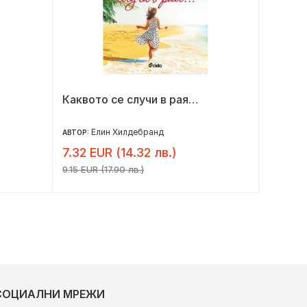
Каквото се случи в рая…
Пристр
Елин Хилдебранд
Кр
АВТОР:
АВТОР:
7.32 EUR (14.32 лв.)
8.14 E
9.15 EUR (17.90 лв.)
10.17 EUR
СОЦИАЛНИ МРЕЖИ