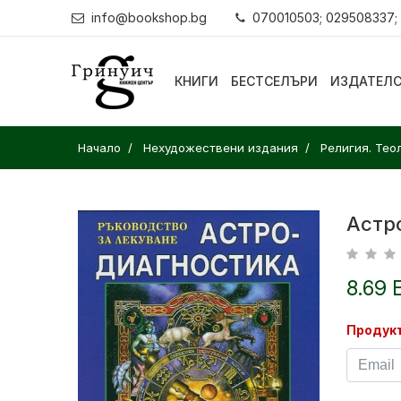
info@bookshop.bg
070010503; 029508337;
КНИГИ
БЕСТСЕЛЪРИ
ИЗДАТЕЛ
Начало
Нехудожествени издания
Религия. Тео
Астр
8.69 
Продукт