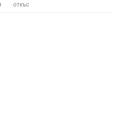
И
ОТКЪС