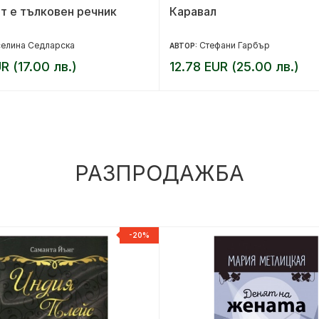
т е тълковен речник
Каравал
елина Седларска
Стефани Гарбър
АВТОР:
R (17.00 лв.)
12.78 EUR (25.00 лв.)
РАЗПРОДАЖБА
-20%