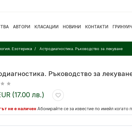
СТВА
АВТОРИ
КЛАСАЦИИ
НОВИНИ
КОНТАКТИ
ГРИНУИ
логия. Езотерика
Астродиагностика. Ръководство за лекуване
одиагностика. Ръководство за лекуван
EUR (17.00 лв.)
ът не е наличен
Абонирайте се за известие по имейл когато 