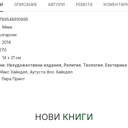
ЛИ
ОПИСАНИЕ
АВТОРИ
РЕВЮТА
КОМЕНТАР
789548610995
Меки
ългарски
2014
270
14 х 21 см
ии:
Нехудожествени издания
,
Религия. Теология. Езотерика
Макс Хайндел
,
Аугуста Фос Хайндел
:
Лира Принт
НОВИ
КНИГИ