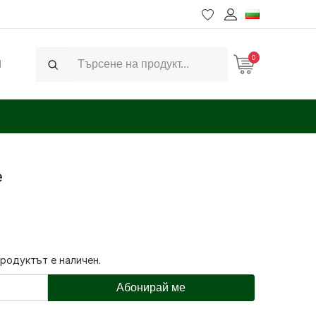
0
Ч
Search
е
продуктът е наличен.
Абонирай ме