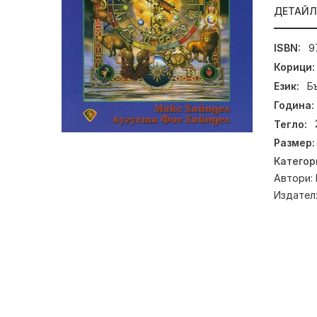
ДЕТАЙ
ISBN:
9
Корици:
Език:
Б
Година:
Тегло:
Размер:
Категор
Автори:
Издател