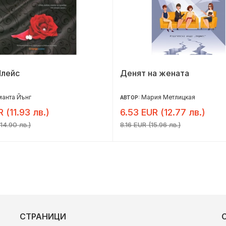
Плейс
Денят на жената
анта Йънг
Мария Метлицкая
АВТОР:
R (11.93 лв.)
6.53 EUR (12.77 лв.)
14.90 лв.)
8.16 EUR (15.96 лв.)
СТРАНИЦИ